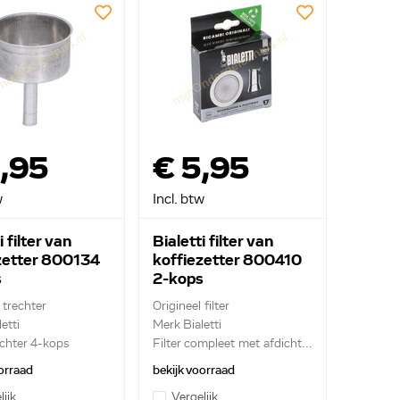
,95
€ 5,95
w
Incl. btw
i filter van
Bialetti filter van
zetter 800134
koffiezetter 800410
s
2-kops
 trechter
Origineel filter
etti
Merk Bialetti
echter 4-kops
Filter compleet met afdicht...
orraad
bekijk voorraad
lijk
Vergelijk