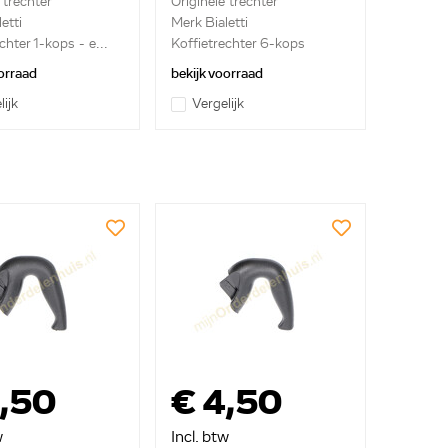
 trechter
Originele trechter
etti
Merk Bialetti
chter 1-kops - e...
Koffietrechter 6-kops
orraad
bekijk voorraad
lijk
Vergelijk
,50
€ 4,50
w
Incl. btw