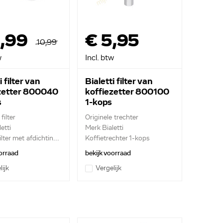
8,99
€ 5,95
10,99
w
Incl. btw
i filter van
Bialetti filter van
zetter 800040
koffiezetter 800100
s
1-kops
filter
Originele trechter
etti
Merk Bialetti
lter met afdichtin...
Koffietrechter 1-kops
orraad
bekijk voorraad
lijk
Vergelijk