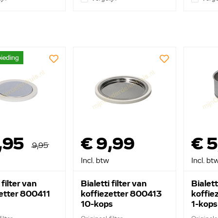
ieding
,95
€ 9,99
€ 5
9,95
Incl. btw
Incl. bt
 filter van
Bialetti filter van
Bialett
zetter 800411
koffiezetter 800413
koffie
10-kops
1-kops