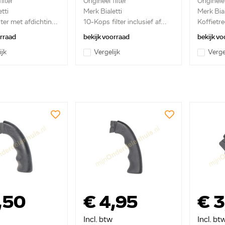
ilter
Origineel filter
Originele
tti
Merk Bialetti
Merk Bial
ter met afdichtin...
10-Kops filter inclusief af...
Koffietre
orraad
bekijk voorraad
bekijk vo
ijk
Vergelijk
Verge
,50
€ 4,95
€ 3
Incl. btw
Incl. bt