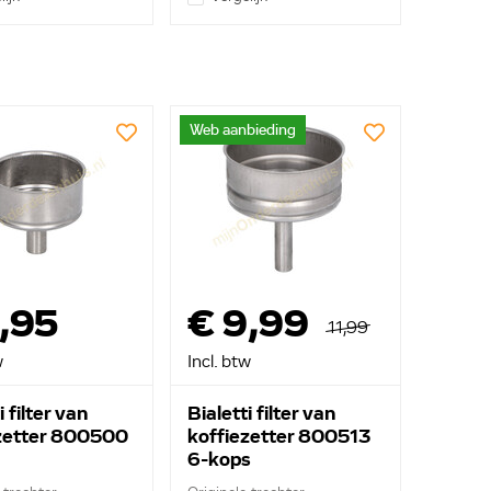
Web aanbieding
,95
€ 9,99
11,99
w
Incl. btw
i filter van
Bialetti filter van
zetter 800500
koffiezetter 800513
6-kops