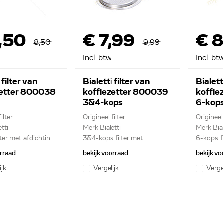
,50
€ 7,99
€ 
8,50
9,99
Incl. btw
Incl. bt
 filter van
Bialetti filter van
Bialett
zetter 800038
koffiezetter 800039
koffie
3&4-kops
6-kop
ilter
Origineel filter
Origineel 
tti
Merk Bialetti
Merk Bial
ter met afdichtin...
3&4-kops filter met
6-kops fi
afdicht...
orraad
bekijk voorraad
bekijk vo
ijk
Vergelijk
Verge