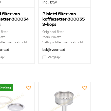
w
Incl. btw
i filter van
Bialetti filter van
zetter 800034
koffiezetter 800035
s
9-kops
filter
Origineel filter
etti
Merk Bialetti
lter met 3 afdicht...
9-Kops filter met 3 afdicht...
orraad
bekijk voorraad
lijk
Vergelijk
bieding