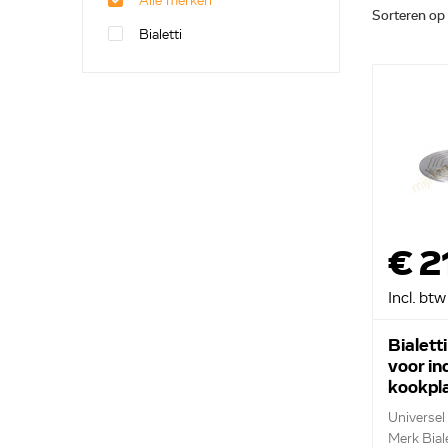
Alle merken
Sorteren op
Bialetti
€ 2
Incl. btw
Bialett
voor in
kookpl
DCDES
Universel
Merk Biale