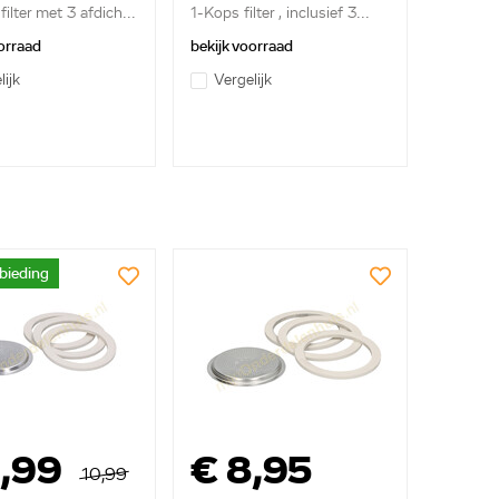
ilter met 3 afdich...
1-Kops filter , inclusief 3...
orraad
bekijk voorraad
lijk
Vergelijk
bieding
8,99
€ 8,95
10,99