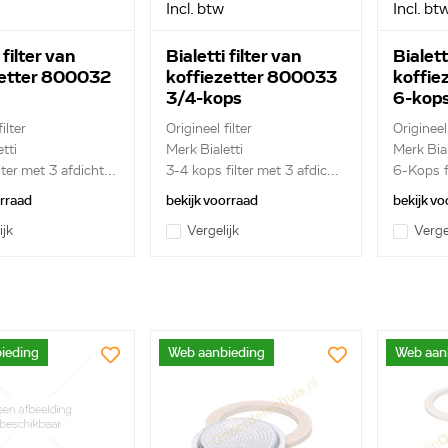
Incl. btw
Incl. bt
 filter van
Bialetti filter van
Bialett
zetter 800032
koffiezetter 800033
koffie
3/4-kops
6-kop
ilter
Origineel filter
Origineel 
tti
Merk Bialetti
Merk Bial
ter met 3 afdicht...
3-4 kops filter met 3 afdic...
6-Kops fi
orraad
bekijk voorraad
bekijk vo
ijk
Vergelijk
Verge
ieding
Web aanbieding
Web aan