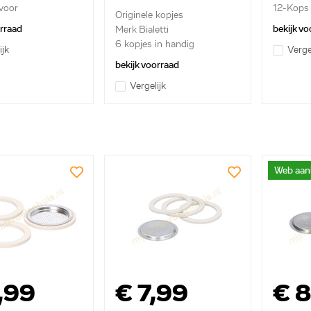
voor
12-Kops f
Originele kopjes
ott...
orraad
bekijk vo
Merk Bialetti
6 kopjes in handig
ijk
Verge
opbergre...
bekijk voorraad
Vergelijk
Web aan
,99
€ 7,99
€ 