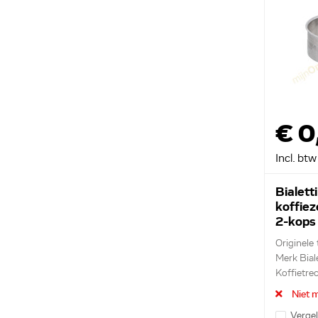
€ 0
Incl. btw
Bialetti
koffie
2-kops
Originele 
Merk Biale
Koffietre
Niet m
Vergel