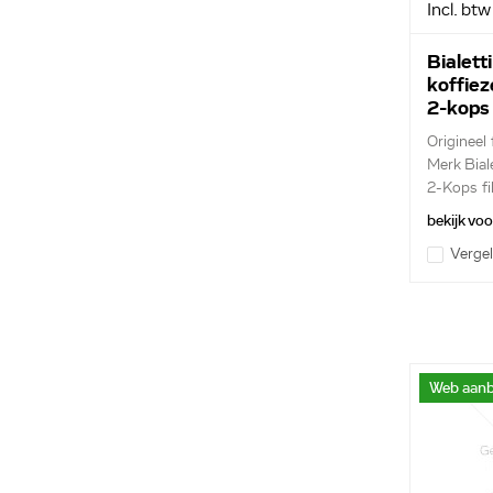
Incl. btw
Bialetti
koffie
2-kops
Origineel f
Merk Biale
2-Kops fil
bekijk vo
Vergel
Web aanb