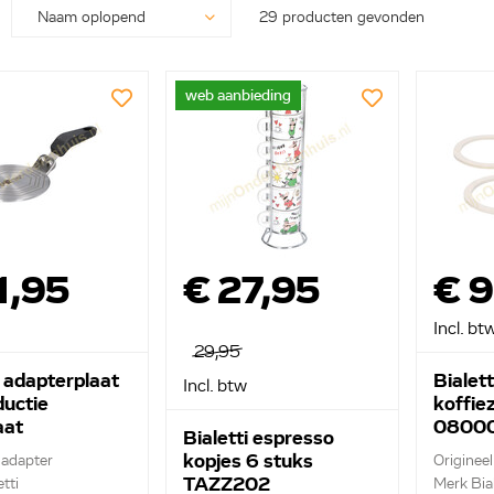
29 producten gevonden
web aanbieding
1,95
€ 27,95
€ 9
Incl. bt
29,95
i adapterplaat
Bialett
Incl. btw
ductie
koffie
aat
08000
Bialetti espresso
IGN08
kopjes 6 stuks
 adapter
Origineel 
TAZZ202
tti
Merk Bial