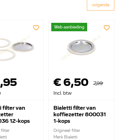
volgende
Web aanbieding
,95
€ 6,50
7,99
w
Incl. btw
i filter van
Bialetti filter van
zetter
koffiezetter 800031
36 12-kops
1-kops
filter
Origineel filter
etti
Merk Bialetti