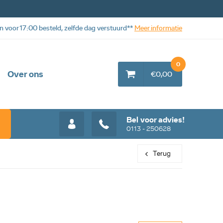
n voor 17:00 besteld, zelfde dag verstuurd**
Meer informatie
0
Over ons
€0,00
Bel voor advies!
0113 - 250628
Terug