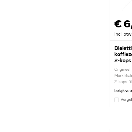
€ 6
Incl. btw
Bialetti
koffie
2-kops
Origineel f
Merk Biale
2-kops fil
bekijk vo
Vergel