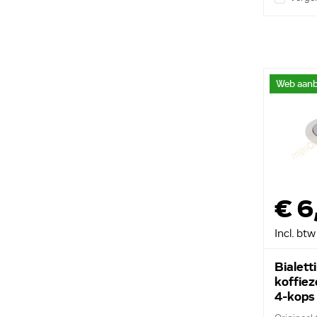
Web aanb
€ 6
Incl. btw
Bialetti
koffie
4-kops