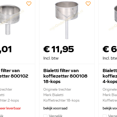
,01
€ 11,95
€ 6
Incl. btw
Incl. bt
 filter van
Bialetti filter van
Bialett
zetter 800102
koffiezetter 800108
koffie
18-kops
4-kop
trechter
Originele trechter
Originele
tti
Merk Bialetti
Merk Bial
chter 2-kops
Koffietrechter 18-kops
Koffietr
eer leverbaar
bekijk voorraad
bekijk vo
ijk
Vergelijk
Verge