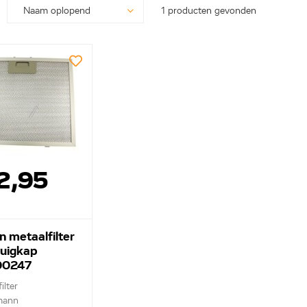
1 producten gevonden
2,95
 metaalfilter
zuigkap
00247
ilter
mann