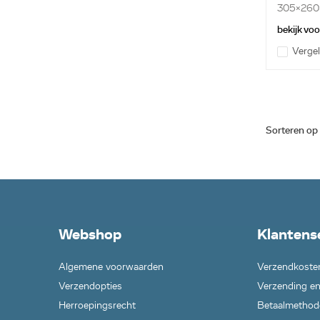
305x260x
bekijk vo
Vergel
Sorteren op
Webshop
Klantens
Algemene voorwaarden
Verzendkoste
Verzendopties
Verzending en
Herroepingsrecht
Betaalmethod