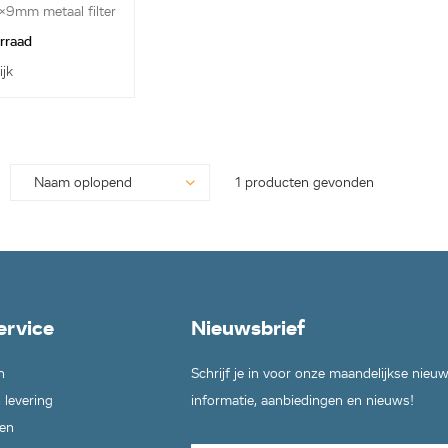
9mm metaal filter
orraad
ijk
1 producten gevonden
ervice
Nieuwsbrief
n
Schrijf je in voor onze maandelijkse nieu
 levering
informatie, aanbiedingen en nieuws!
en