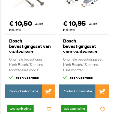
€ 10,50
€ 10,95
13,95
13,95
Incl. btw
Incl. btw
Bosch
Bosch
bevestigingsset van
bevestigingsset
vaatwasser
voor vaatwasser
00622861
00612653
Originele bevestiging
Originele bevestigingsset
Merk Bosch/Siemens
Merk Bosch/ Siemens
Montageset voor z...
Plint montag...
toon voorraad
toon voorraad
Product informatie
Product informatie
Web aanbieding
web aanbieding