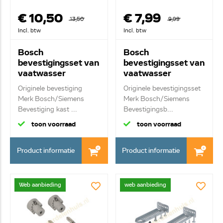
€ 10,50
€ 7,99
13,50
9,99
Incl. btw
Incl. btw
Bosch
Bosch
bevestigingsset van
bevestigingsset van
vaatwasser
vaatwasser
00622456
00622622
Originele bevestiging
Originele bevestigingsset
Merk Bosch/Siemens
Merk Bosch/Siemens
Bevestiging kast ...
Bevestigingsb...
toon voorraad
toon voorraad
Product informatie
Product informatie
Web aanbieding
web aanbieding