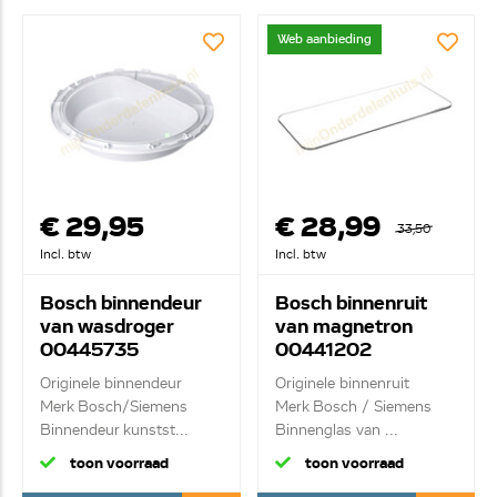
Web aanbieding
€ 29,95
€ 28,99
33,50
Incl. btw
Incl. btw
Bosch binnendeur
Bosch binnenruit
van wasdroger
van magnetron
00445735
00441202
Originele binnendeur
Originele binnenruit
Merk Bosch/Siemens
Merk Bosch / Siemens
Binnendeur kunstst...
Binnenglas van ...
toon voorraad
toon voorraad