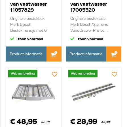
van vaatwasser
van vaatwasser
11057829
17005520
SGZ6DB04
Originele bestekbak
Originele besteklade
Merk Bosch
Merk Bosch/Siemens
Bestekmandje met 6
VarioDrawer Pro ve...
vakjes ...
toon voorraad
toon voorraad
Product informatie
Product informatie
Web aanbieding
Web aanbieding
€ 48,95
€ 28,99
52,95
34,95