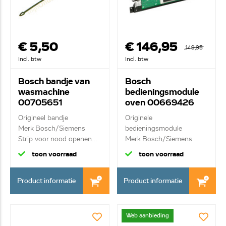
€ 5,50
€ 146,95
149,95
Incl. btw
Incl. btw
Bosch bandje van
Bosch
wasmachine
bedieningsmodule
00705651
oven 00669426
Origineel bandje
Originele
Merk Bosch/Siemens
bedieningsmodule
Strip voor nood openen...
Merk Bosch/Siemens
Bedieningsmo...
toon voorraad
toon voorraad
Product informatie
Product informatie
Web aanbieding