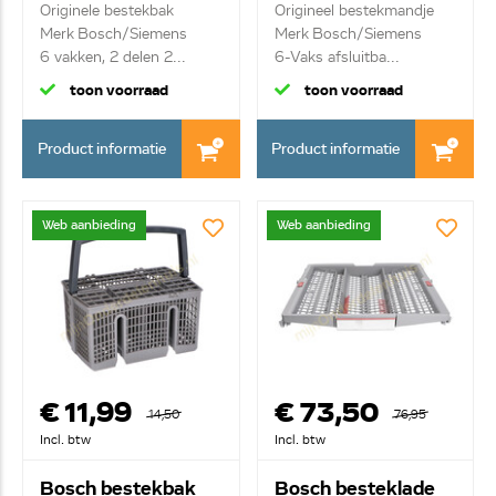
Originele bestekbak
Origineel bestekmandje
Merk Bosch/Siemens
Merk Bosch/Siemens
6 vakken, 2 delen 2...
6-Vaks afsluitba...
toon voorraad
toon voorraad
Product informatie
Product informatie
Web aanbieding
Web aanbieding
€ 11,99
€ 73,50
14,50
76,95
Incl. btw
Incl. btw
Bosch bestekbak
Bosch besteklade