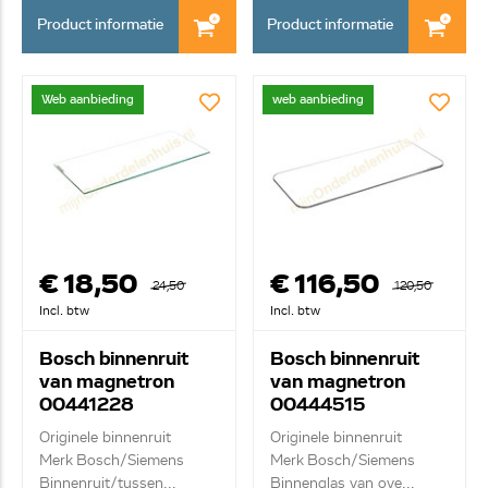
Product informatie
Product informatie
Web aanbieding
web aanbieding
€ 18,50
€ 116,50
24,50
120,50
Incl. btw
Incl. btw
Bosch binnenruit
Bosch binnenruit
van magnetron
van magnetron
00441228
00444515
Originele binnenruit
Originele binnenruit
Merk Bosch/Siemens
Merk Bosch/Siemens
Binnenruit/tussen...
Binnenglas van ove...