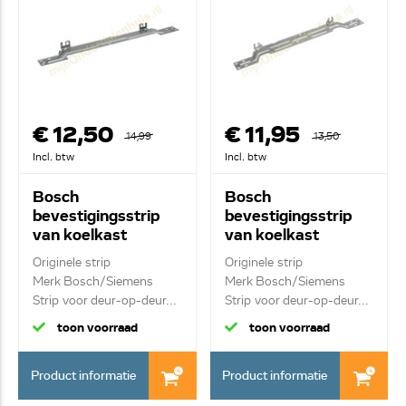
€ 12,50
€ 11,95
14,99
13,50
Incl. btw
Incl. btw
Bosch
Bosch
bevestigingsstrip
bevestigingsstrip
van koelkast
van koelkast
00353175
00743195
Originele strip
Originele strip
Merk Bosch/Siemens
Merk Bosch/Siemens
Strip voor deur-op-deur...
Strip voor deur-op-deur...
toon voorraad
toon voorraad
Product informatie
Product informatie