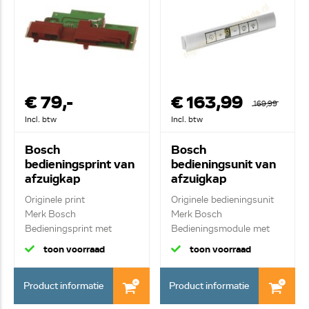
€ 79,-
€ 163,99
169,99
Incl. btw
Incl. btw
Bosch
Bosch
bedieningsprint van
bedieningsunit van
afzuigkap
afzuigkap
12022609
00646886
Originele print
Originele bedieningsunit
Merk Bosch
Merk Bosch
Bedieningsprint met
Bedieningsmodule met
schakelaars
d...
toon voorraad
toon voorraad
Product informatie
Product informatie