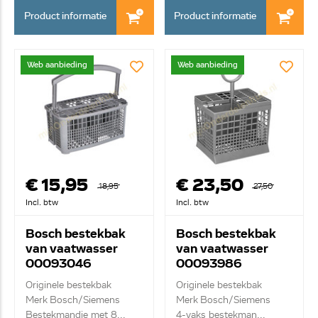
Product informatie
Product informatie
Web aanbieding
Web aanbieding
€ 15,95
€ 23,50
18,95
27,50
Incl. btw
Incl. btw
Bosch bestekbak
Bosch bestekbak
van vaatwasser
van vaatwasser
00093046
00093986
Originele bestekbak
Originele bestekbak
Merk Bosch/Siemens
Merk Bosch/Siemens
Bestekmandje met 8...
4-vaks bestekman...