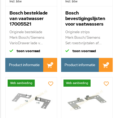
Incl. btw
Incl. btw
Bosch besteklade
Bosch
van vaatwasser
bevestigingslijsten
17005521
voor vaatwassers
SGZ6DX02
17007740
Originele besteklade
Originele strips
Merk Bosch/Siemens
Merk Bosch/Siemens
VarioDrawer lade v...
Set roestvrijstalen af...
toon voorraad
toon voorraad
Product informatie
Product informatie
Web aanbieding
Web aanbieding