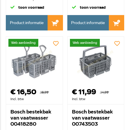
toon voorraad
toon voorraad
Product informatie
Product informatie
Web aanbieding
Web aanbieding
€ 16,50
€ 11,99
18,99
14,99
Incl. btw
Incl. btw
Bosch bestekbak
Bosch bestekbak
van vaatwasser
van vaatwasser
00418280
00743503