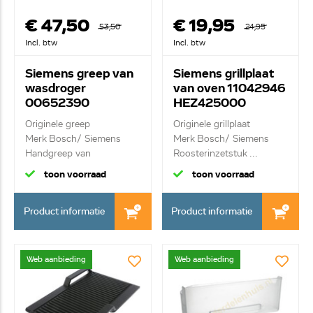
€ 47,50
€ 19,95
53,50
24,95
Incl. btw
Incl. btw
Siemens greep van
Siemens grillplaat
wasdroger
van oven 11042946
00652390
HEZ425000
Originele greep
Originele grillplaat
Merk Bosch/ Siemens
Merk Bosch/ Siemens
Handgreep van
Roosterinzetstuk ...
condensr...
toon voorraad
toon voorraad
Product informatie
Product informatie
Web aanbieding
Web aanbieding