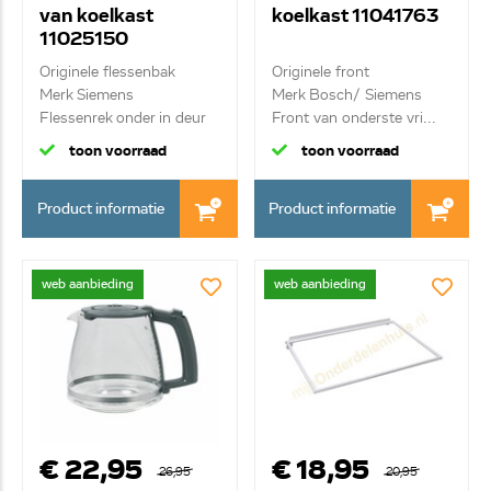
van koelkast
koelkast 11041763
11025150
Originele flessenbak
Originele front
Merk Siemens
Merk Bosch/ Siemens
Flessenrek onder in deur
Front van onderste vri...
toon voorraad
toon voorraad
Product informatie
Product informatie
web aanbieding
web aanbieding
€ 22,95
€ 18,95
26,95
20,95