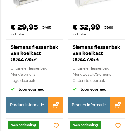
€ 29,95
€ 32,99
34,95
35,99
Incl. btw
Incl. btw
Siemens flessenbak
Siemens flessenbak
van koelkast
van koelkast
00447352
00447353
Originele flessenbak
Originele flessenbak
Merk Siemens
Merk Bosch/Siemens
Lage deurbak -
Onderste deurbak -...
transparan...
toon voorraad
toon voorraad
Product informatie
Product informatie
Web aanbieding
Web aanbieding