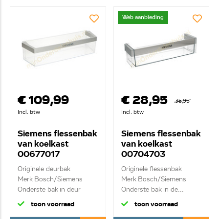
Web aanbieding
€ 109,99
€ 28,95
35,95
Incl. btw
Incl. btw
Siemens flessenbak
Siemens flessenbak
van koelkast
van koelkast
00677017
00704703
Originele deurbak
Originele flessenbak
Merk Bosch/Siemens
Merk Bosch/Siemens
Onderste bak in deur
Onderste bak in de...
toon voorraad
toon voorraad