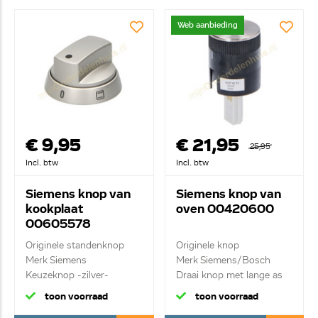
Web aanbieding
€ 9,95
€ 21,95
25,95
Incl. btw
Incl. btw
Siemens knop van
Siemens knop van
kookplaat
oven 00420600
00605578
Originele standenknop
Originele knop
Merk Siemens
Merk Siemens/Bosch
Keuzeknop -zilver-
Draai knop met lange as
toon voorraad
toon voorraad