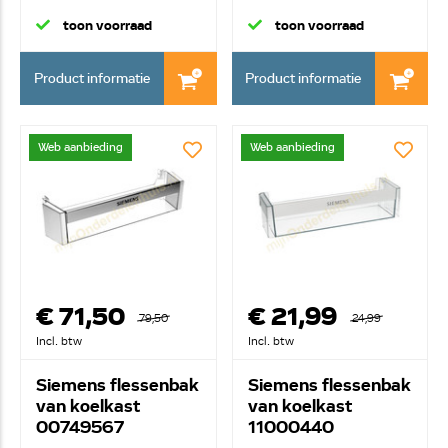
transpara...
transparant-
toon voorraad
toon voorraad
Product informatie
Product informatie
Web aanbieding
Web aanbieding
€ 71,50
€ 21,99
79,50
24,99
Incl. btw
Incl. btw
Siemens flessenbak
Siemens flessenbak
van koelkast
van koelkast
00749567
11000440