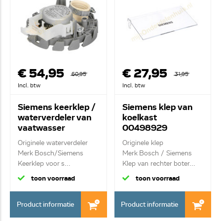
€ 54,95
€ 27,95
60,95
31,95
Incl. btw
Incl. btw
Siemens keerklep /
Siemens klep van
waterverdeler van
koelkast
vaatwasser
00498929
00649568
Originele waterverdeler
Originele klep
Merk Bosch/Siemens
Merk Bosch / Siemens
Keerklep voor s...
Klep van rechter boter...
toon voorraad
toon voorraad
Product informatie
Product informatie