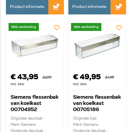
Product informatie
Product informatie
Web aanbieding
Web aanbieding
€ 43,95
€ 49,95
52,50
54,95
Incl. btw
Incl. btw
Siemens flessenbak
Siemens flessenbak
van koelkast
van koelkast
00704952
00705186
Originele deurbak
Originele bak
Merk Siemens
Merk Siemens
Onderste deurbak -
Onderste deurbak -