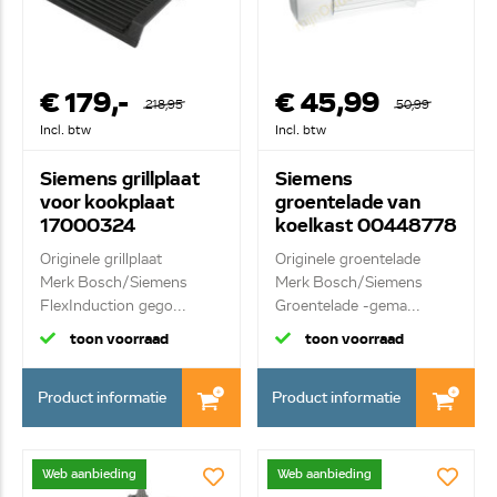
€ 179,-
€ 45,99
218,95
50,99
Incl. btw
Incl. btw
Siemens grillplaat
Siemens
voor kookplaat
groentelade van
17000324
koelkast 00448778
HZ390522
Originele grillplaat
Originele groentelade
Merk Bosch/Siemens
Merk Bosch/Siemens
FlexInduction gego...
Groentelade -gema...
toon voorraad
toon voorraad
Product informatie
Product informatie
Web aanbieding
Web aanbieding