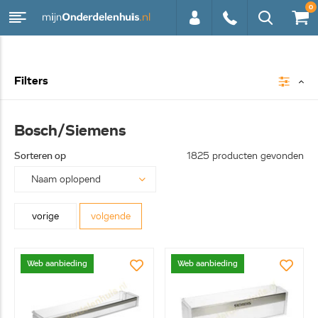
0
0113 -
Filters
250628
Bosch/Siemens
Sorteren op
1825 producten gevonden
vorige
volgende
Web aanbieding
Web aanbieding