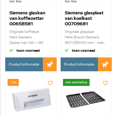
Incl. btw
Incl. btw
Siemens glaskan
Siemens glasplaat
van koffiezetter
van koelkast
00658581
00709681
Originele koffiekan
Originele glasplaat
Merk Siemens
Merk Bosch/Siemens
Glazen kan 144 x 140
457x330x50 mm - met...
toon voorraad
toon voorraad
Product informatie
Product informatie
-11%
web aanbieding