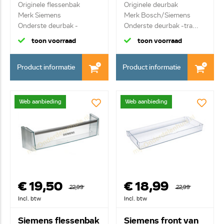
Originele flessenbak
Originele deurbak
Merk Siemens
Merk Bosch/Siemens
Onderste deurbak -
Onderste deurbak -tra...
transp...
toon voorraad
toon voorraad
Product informatie
Product informatie
Web aanbieding
Web aanbieding
€ 19,50
€ 18,99
22,99
22,99
Incl. btw
Incl. btw
Siemens flessenbak
Siemens front van