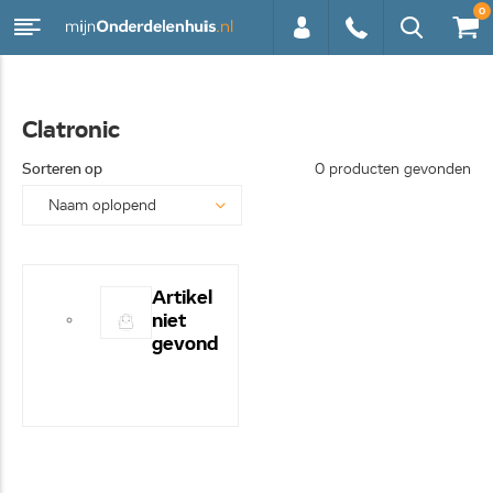
0
0113 -
Clatronic
250628
Sorteren op
0 producten gevonden
Artikel
niet
gevond
en! -
Hulp
nodig?
- Bel
even
0113-