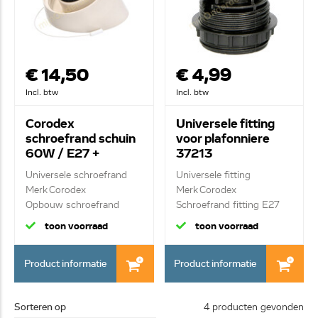
€ 14,50
€ 4,99
Incl. btw
Incl. btw
Corodex
Universele fitting
schroefrand schuin
voor plafonniere
60W / E27 +
37213
trekschakelaar
Universele schroefrand
Universele fitting
Merk Corodex
Merk Corodex
Opbouw schroefrand
Schroefrand fitting E27
toon voorraad
toon voorraad
Product informatie
Product informatie
Sorteren op
4 producten gevonden