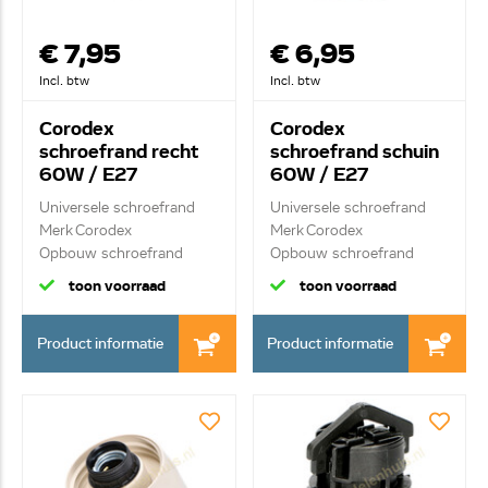
€ 7,95
€ 6,95
Incl. btw
Incl. btw
Corodex
Corodex
schroefrand recht
schroefrand schuin
60W / E27
60W / E27
Universele schroefrand
Universele schroefrand
Merk Corodex
Merk Corodex
Opbouw schroefrand
Opbouw schroefrand
met...
toon voorraad
toon voorraad
Product informatie
Product informatie