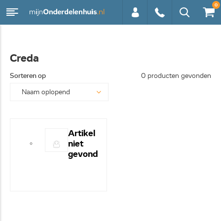
0
0113 -
Creda
250628
Sorteren op
0 producten gevonden
Artikel
niet
gevond
en! -
Hulp
nodig?
- Bel
even
0113-