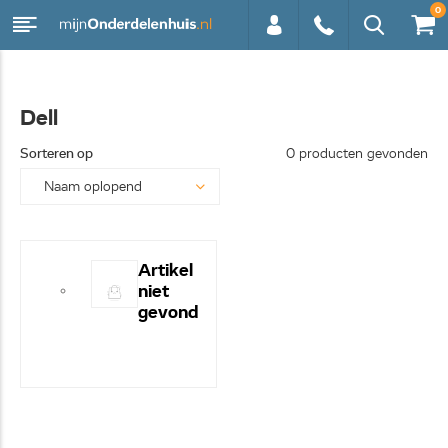
0
0113 -
Dell
250628
Sorteren op
0 producten gevonden
Artikel
niet
gevond
en! -
Hulp
nodig?
- Bel
even
0113-