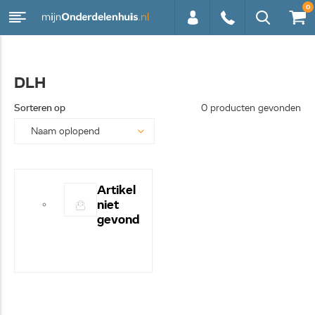
0
0113 -
DLH
250628
Sorteren op
0 producten gevonden
Artikel
niet
gevond
en! -
Hulp
nodig?
- Bel
even
0113-