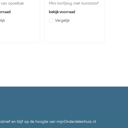
 van spoelbak
Mini korfplug met kunststof
as
orraad
bekijk voorraad
lijk
Vergelijk
wsbrief en blijf op de hoogte van mijnOnderdelenhuis.nl