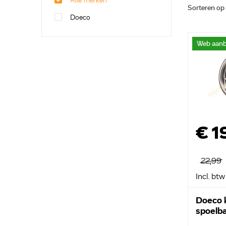
Alle merken
Sorteren op
Doeco
Web aanb
€ 1
22,99
Incl. btw
Doeco 
spoelb