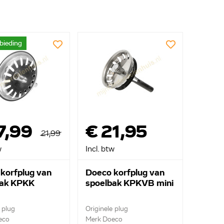
bieding
7,99
€ 21,95
21,99
w
Incl. btw
korfplug van
Doeco korfplug van
bak KPKK
spoelbak KPKVB mini
 plug
Originele plug
eco
Merk Doeco