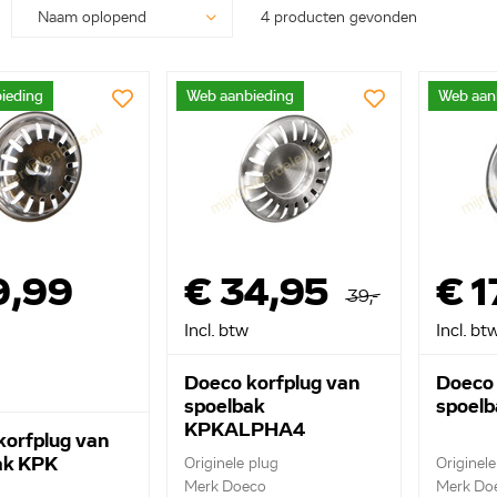
4 producten gevonden
ieding
Web aanbieding
Web aan
9,99
€ 34,95
€ 1
39,-
Incl. btw
Incl. bt
Doeco korfplug van
Doeco 
spoelbak
spoel
KPKALPHA4
korfplug van
ak KPK
Originele plug
Originele
Merk Doeco
Merk Do