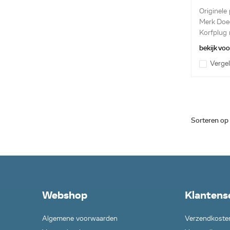
Originele
Merk Doe
Korfplug 
bekijk vo
Vergel
Sorteren op
Webshop
Klantens
Algemene voorwaarden
Verzendkoste