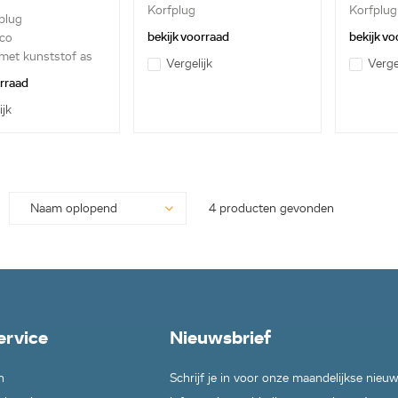
Korfplug
Korfplug
 plug
bekijk voorraad
bekijk vo
co
met kunststof as
Vergelijk
Verge
orraad
ijk
4 producten gevonden
ervice
Nieuwsbrief
n
Schrijf je in voor onze maandelijkse nieu