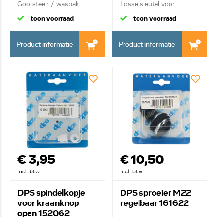
Gootsteen / wasbak
Losse sleutel voor
plugstop z...
tapkraan 1/...
toon voorraad
toon voorraad
Product informatie
Product informatie
€ 3,95
€ 10,50
Incl. btw
Incl. btw
DPS spindelkopje
DPS sproeier M22
voor kraanknop
regelbaar 161622
open 152062