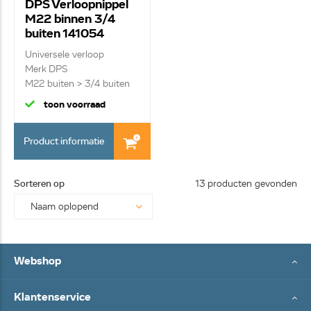
DPS Verloopnippel
M22 binnen 3/4
buiten 141054
Universele verloop
Merk DPS
M22 buiten > 3/4 buiten
chroom
toon voorraad
Product informatie
Sorteren op
13 producten gevonden
Webshop
Klantenservice