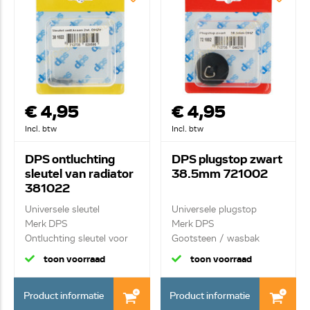
€ 4,95
€ 4,95
Incl. btw
Incl. btw
DPS ontluchting
DPS plugstop zwart
sleutel van radiator
38.5mm 721002
381022
Universele sleutel
Universele plugstop
Merk DPS
Merk DPS
Ontluchting sleutel voor
Gootsteen / wasbak
radia...
plugstop ...
toon voorraad
toon voorraad
Product informatie
Product informatie