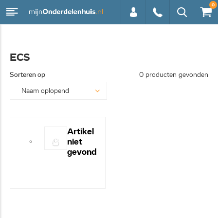
0
0113 -
ECS
250628
Sorteren op
0 producten gevonden
Artikel
niet
gevond
en! -
Hulp
nodig?
- Bel
even
0113-