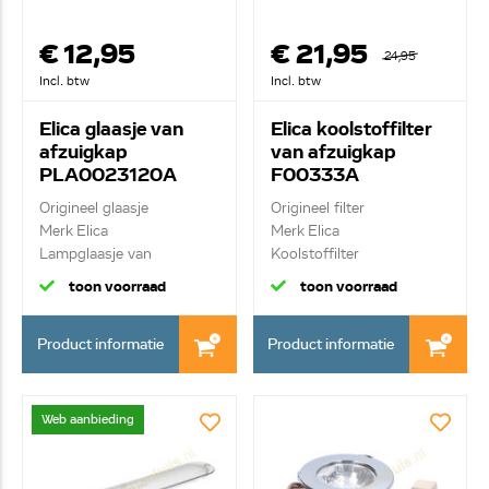
€ 12,95
€ 21,95
24,95
Incl. btw
Incl. btw
Elica glaasje van
Elica koolstoffilter
afzuigkap
van afzuigkap
PLA0023120A
F00333A
Origineel glaasje
Origineel filter
Merk Elica
Merk Elica
Lampglaasje van
Koolstoffilter
verlichting
toon voorraad
toon voorraad
Product informatie
Product informatie
Web aanbieding