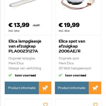
€ 13,99
€ 19,99
16,99
Incl. btw
Incl. btw
Elica lampglaasje
Elica spot van
van afzuigkap
afzuigkap
PLA0023127A
2006AE/R
ACC0197993
Origineel lampglas
Originele spot
Merk Elica
Merk Elica
Glaasje van verlichting
20 Watt halogeenspot
toon voorraad
toon voorraad
Product informatie
Product informatie