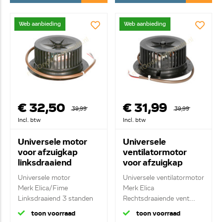
Web aanbieding
Web aanbieding
€ 32,50
€ 31,99
39,99
39,99
Incl. btw
Incl. btw
Universele motor
Universele
voor afzuigkap
ventilatormotor
linksdraaiend
voor afzuigkap
K271896B
FL858S
Universele motor
Universele ventilatormotor
Merk Elica/Fime
Merk Elica
Linksdraaiend 3 standen
Rechtsdraaiende vent...
+...
toon voorraad
toon voorraad