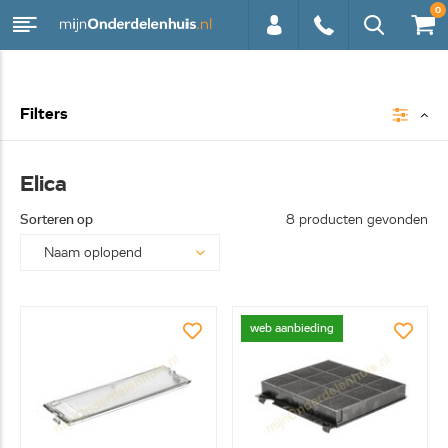
0
0113 -
Filters
250628
Elica
Sorteren op
8 producten gevonden
web aanbieding