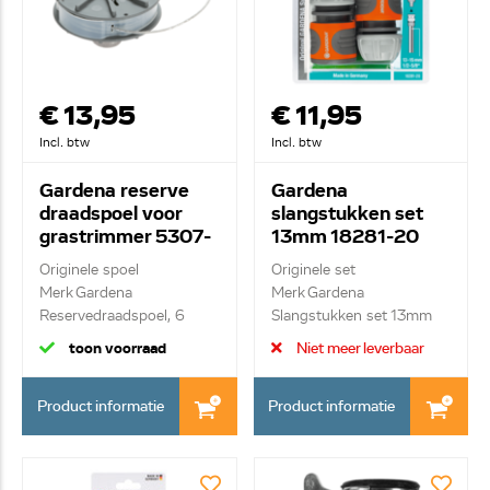
€ 13,95
€ 11,95
Incl. btw
Incl. btw
Gardena reserve
Gardena
draadspoel voor
slangstukken set
grastrimmer 5307-
13mm 18281-20
620
Originele spoel
Originele set
Merk Gardena
Merk Gardena
Reservedraadspoel, 6
Slangstukken set 13mm
meter dr...
(1/2") - ...
toon voorraad
Niet meer leverbaar
Product informatie
Product informatie