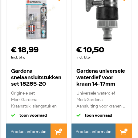
€ 18,99
€ 10,50
Incl. btw
Incl. btw
Gardena
Gardena universele
snelaansluitstukken
waterdief voor
set 18285-20
kraan 14-17mm
2908-
Originele set
Universele waterdief
20.953.01/2018
Merk Gardena
Merk Gardena
Kraanstuk, slangstuk en
Aansluiting voor kranen ...
draadad...
toon voorraad
toon voorraad
Product informatie
Product informatie