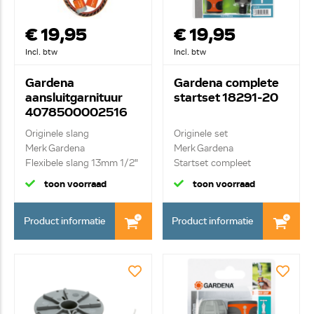
€ 19,95
€ 19,95
Incl. btw
Incl. btw
Gardena
Gardena complete
aansluitgarnituur
startset 18291-20
4078500002516
Originele slang
Originele set
Merk Gardena
Merk Gardena
Flexibele slang 13mm 1/2"
Startset compleet
1.5...
toon voorraad
toon voorraad
Product informatie
Product informatie