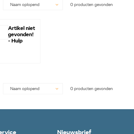
0 producten gevonden
Artikel niet
gevonden!
- Hulp
nodig? -
Bel even
0113-
250628...
0 producten gevonden
ervice
Nieuwsbrief