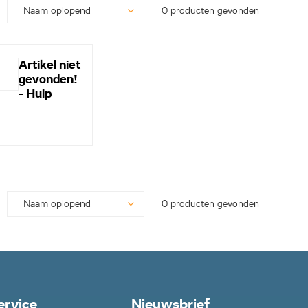
0 producten gevonden
Artikel niet
gevonden!
- Hulp
nodig? -
Bel even
0113-
250628...
0 producten gevonden
ervice
Nieuwsbrief