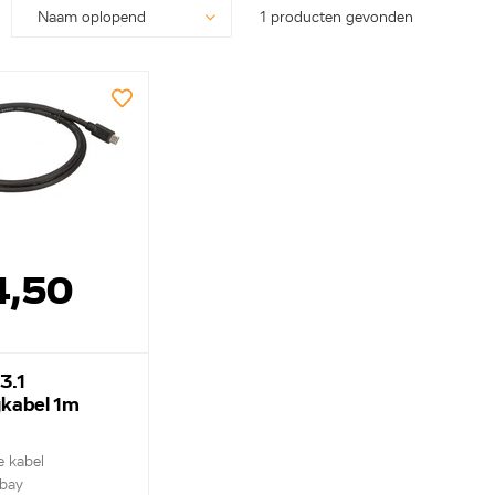
1 producten gevonden
4,50
3.1
gkabel 1m
e kabel
bay