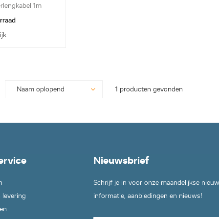
rlengkabel 1m
orraad
ijk
1 producten gevonden
ervice
Nieuwsbrief
n
Schrijf je in voor onze maandelijkse nieu
 levering
informatie, aanbiedingen en nieuws!
en