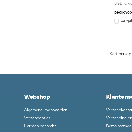
USB-C ve
bekijk vo
Vergel
Sorteren op
Webshop
Klantens
Algemene voorwaarden
Verzendkoste
Verzendopties
Verzending en
Herroepingsrecht
Betaalmethod