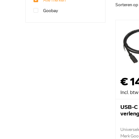
Alle merken
Sorteren op
Goobay
€ 1
Incl. btw
USB-C 
verlen
Universel
Merk Goo