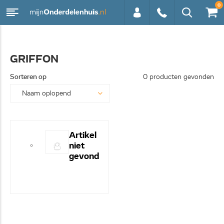
0
0113 -
GRIFFON
250628
Sorteren op
0 producten gevonden
Artikel
niet
gevond
en! -
Hulp
nodig?
- Bel
even
0113-