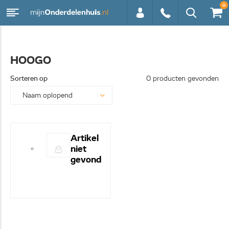
0
0113 -
HOOGO
250628
Sorteren op
0 producten gevonden
Artikel
niet
gevond
en! -
Hulp
nodig?
- Bel
even
0113-