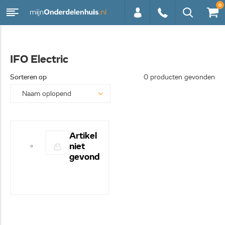
0
0113 -
IFO Electric
250628
Sorteren op
0 producten gevonden
Artikel
niet
gevond
en! -
Hulp
nodig?
- Bel
even
0113-