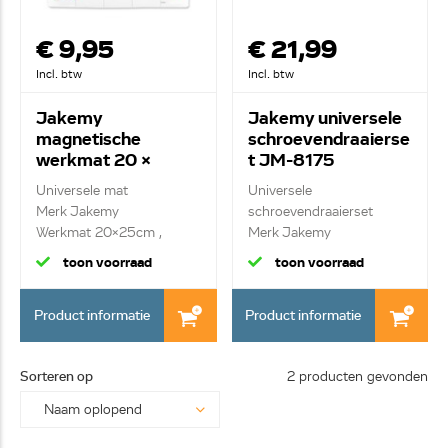
€ 9,95
€ 21,99
Incl. btw
Incl. btw
Jakemy
Jakemy universele
magnetische
schroevendraaierse
werkmat 20 x
t JM-8175
25cm JMZ09
Universele mat
Universele
Merk Jakemy
schroevendraaierset
Werkmat 20x25cm ,
Merk Jakemy
inclusief vil...
Multifunctionel...
toon voorraad
toon voorraad
Product informatie
Product informatie
Sorteren op
2 producten gevonden