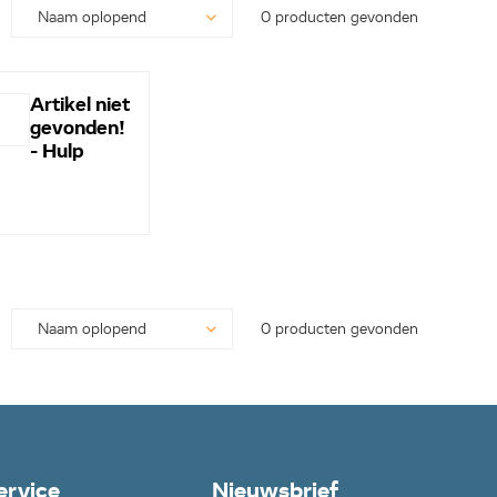
0 producten gevonden
Artikel niet
gevonden!
- Hulp
nodig? -
Bel even
0113-
250628...
0 producten gevonden
ervice
Nieuwsbrief