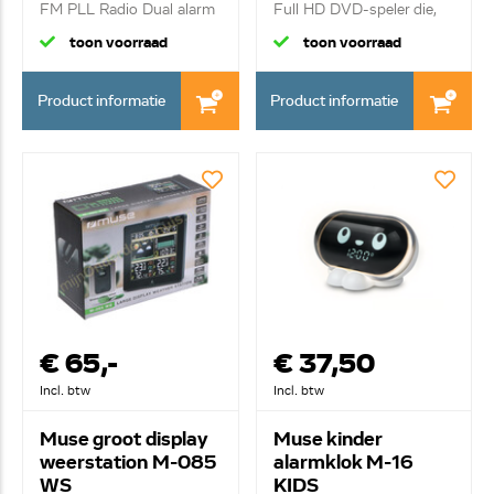
FM PLL Radio Dual alarm
Full HD DVD-speler die,
DV...
toon voorraad
toon voorraad
Product informatie
Product informatie
€ 65,-
€ 37,50
Incl. btw
Incl. btw
Muse groot display
Muse kinder
weerstation M-085
alarmklok M-16
WS
KIDS