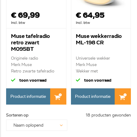
€ 69,99
€ 64,95
Incl. btw
Incl. btw
Muse tafelradio
Muse wekkerradio
retro zwart
ML-198 CR
M095BT
Originele radio
Universele wekker
Merk Muse
Merk Muse
Retro zwarte tafelradio
Wekker met
zwart
sfeerverlichting en...
toon voorraad
toon voorraad
Product informatie
Product informatie
Sorteren op
18 producten gevonden