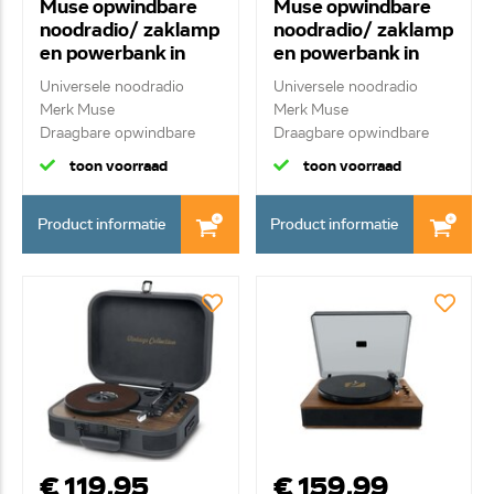
Muse opwindbare
Muse opwindbare
noodradio/ zaklamp
noodradio/ zaklamp
en powerbank in
en powerbank in
één MH-08MB
één MH-07DS
Universele noodradio
Universele noodradio
Merk Muse
Merk Muse
Draagbare opwindbare
Draagbare opwindbare
noodra...
noodra...
toon voorraad
toon voorraad
Product informatie
Product informatie
€ 119,95
€ 159,99