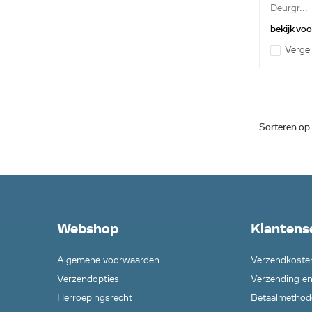
Deurgr...
bekijk vo
Vergel
Sorteren op
Webshop
Klantens
Algemene voorwaarden
Verzendkoste
Verzendopties
Verzending en
Herroepingsrecht
Betaalmethod