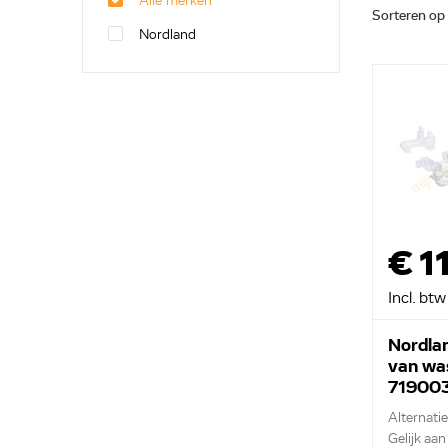
Alle merken
Sorteren op
Nordland
€ 1
Incl. btw
Nordla
van wa
71900
Alternati
Gelijk aa