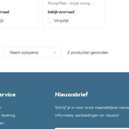
Pompfilter - inzet comp...
orraad
bekijk voorraad
ijk
Vergelijk
2 producten gevonden
ervice
Nieuwsbrief
n
Schrijf je in voor onze maandelijkse nieu
 levering
informatie, aanbiedingen en nieuws!
en