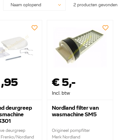
2 producten gevonden
1,95
€ 5,-
Incl. btw
nd deurgreep
Nordland filter van
smachine
wasmachine SM5
3301
eve deurgreep
Origineel pompfilter
n Frenko/Nordland
Merk Nordland