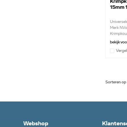
Krimpk
15mm 
Universel
Merk NVo
Krimpko
100c
bekijk vo
Vergel
Sorteren op
Webshop
Klantens