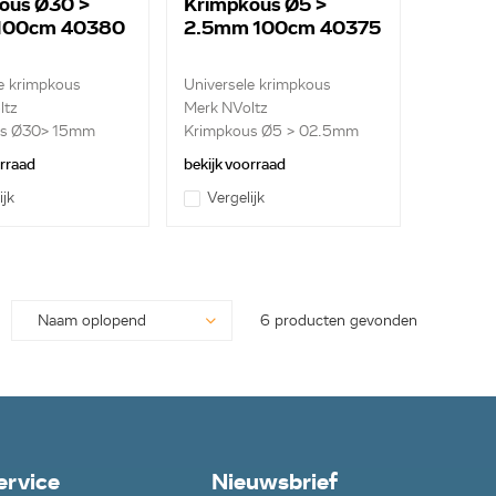
ous Ø30 >
Krimpkous Ø5 >
100cm 40380
2.5mm 100cm 40375
e krimpkous
Universele krimpkous
ltz
Merk NVoltz
us Ø30> 15mm
Krimpkous Ø5 > 02.5mm
10...
orraad
bekijk voorraad
ijk
Vergelijk
6 producten gevonden
ervice
Nieuwsbrief