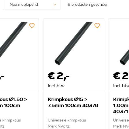
6 producten gevonden
,-
€ 2,-
€ 2
Incl. btw
Incl. bt
ous Ø1.50 >
Krimpkous Ø15 >
Krimp
m 100cm
7.5mm 100cm 40378
1.00m
40371
e krimpkous
Universele krimpkous
Universe
ltz
Merk NVoltz
Merk NVo