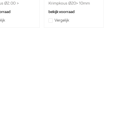
us Ø2.00 >
Krimpkous Ø20> 10mm
..
100c
orraad
bekijk voorraad
lijk
Vergelijk