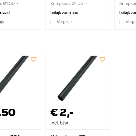
s Ø1.50 >
Krimpkous Ø1.50 >
Krimpko
.
0.75mm...
1.00mm.
orraad
bekijk voorraad
bekijk vo
ijk
Vergelijk
Verge
,50
€ 2,-
Incl. btw