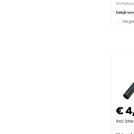
Krimpkou
0.75mm..
bekijk vo
Vergel
€ 4
Incl. btw