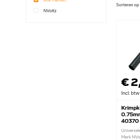
Alle merken
Sorteren op
NVoltz
€ 2
Incl. btw
Krimpk
0.75m
40370
Universel
Merk NVo