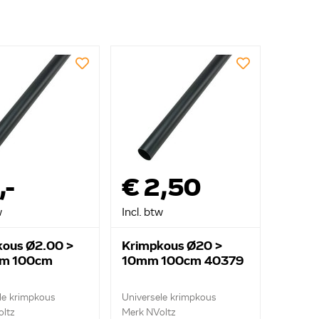
,-
€ 2,50
w
Incl. btw
kous Ø2.00 >
Krimpkous Ø20 >
m 100cm
10mm 100cm 40379
le krimpkous
Universele krimpkous
ltz
Merk NVoltz