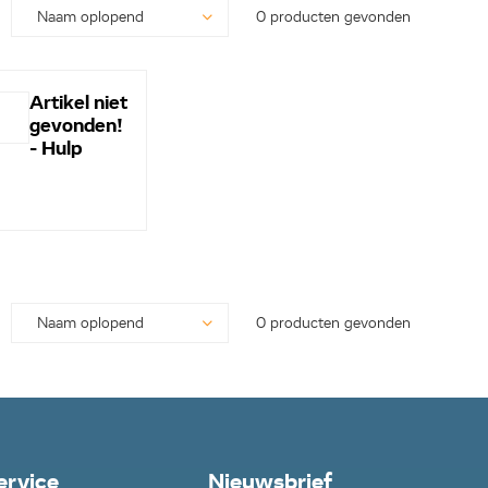
0 producten gevonden
Artikel niet
gevonden!
- Hulp
nodig? -
Bel even
0113-
250628...
0 producten gevonden
ervice
Nieuwsbrief