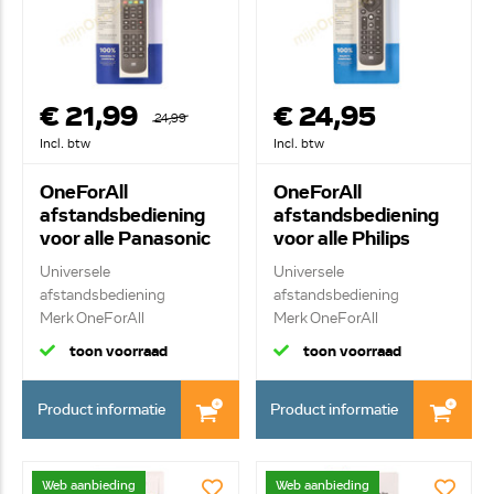
€ 21,99
€ 24,95
24,99
Incl. btw
Incl. btw
OneForAll
OneForAll
afstandsbediening
afstandsbediening
voor alle Panasonic
voor alle Philips
televisies URC4914
televisies URC1913
Universele
Universele
afstandsbediening
afstandsbediening
Merk OneForAll
Merk OneForAll
Vervangende af...
Vervangende af...
toon voorraad
toon voorraad
Product informatie
Product informatie
Web aanbieding
Web aanbieding