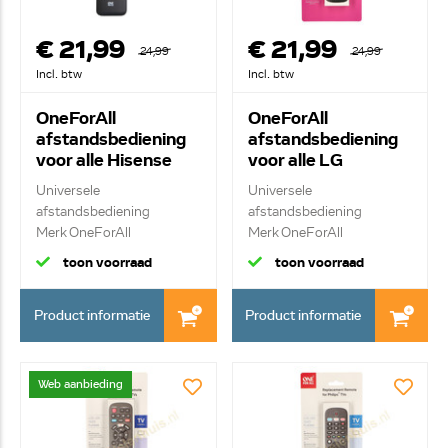
€ 21,99
€ 21,99
24,99
24,99
Incl. btw
Incl. btw
OneForAll
OneForAll
afstandsbediening
afstandsbediening
voor alle Hisense
voor alle LG
televisies URC1916
televisies URC4911
Universele
Universele
afstandsbediening
afstandsbediening
Merk OneForAll
Merk OneForAll
Vervangende af...
Vervangende af...
toon voorraad
toon voorraad
Product informatie
Product informatie
Web aanbieding