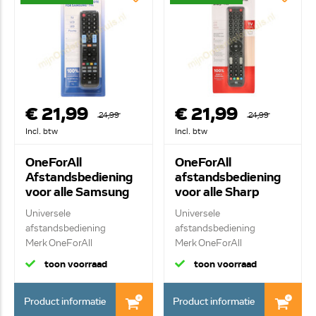
€ 21,99
€ 21,99
24,99
24,99
Incl. btw
Incl. btw
OneForAll
OneForAll
Afstandsbediening
afstandsbediening
voor alle Samsung
voor alle Sharp
televisies URC1910
televisies URC1921
Universele
Universele
afstandsbediening
afstandsbediening
Merk OneForAll
Merk OneForAll
Vervangende af...
Vervangende af...
toon voorraad
toon voorraad
Product informatie
Product informatie