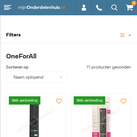
0
0113 -
Filters
250628
OneForAll
Sorteren op
11 producten gevonden
Web aanbieding
Web aanbieding