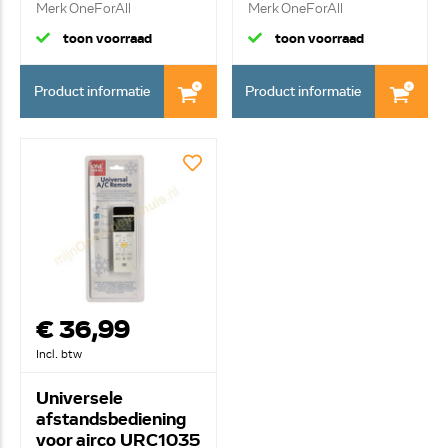
Merk OneForAll
Merk OneForAll
Standaard, exc...
Vervangende af...
toon voorraad
toon voorraad
Product informatie
Product informatie
€ 36,99
Incl. btw
Universele
afstandsbediening
voor airco URC1035