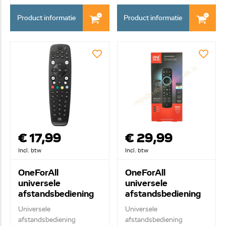
Product informatie
Product informatie
€ 17,99
€ 29,99
Incl. btw
Incl. btw
OneForAll
OneForAll
universele
universele
afstandsbediening
afstandsbediening
voor alle televisies
voor streaming
Universele
Universele
URC2981
apparaten
afstandsbediening
afstandsbediening
URC7935