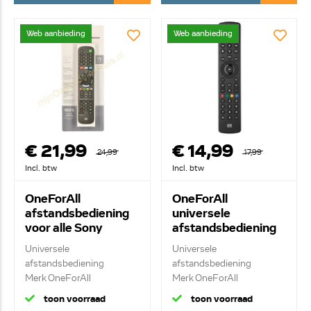
Web aanbieding
Web aanbieding
€ 21,99
€ 14,99
24,99
17,99
Incl. btw
Incl. btw
OneForAll
OneForAll
afstandsbediening
universele
voor alle Sony
afstandsbediening
televisies URC4912
voor alle merken
Universele
Universele
televisies URC1280
afstandsbediening
afstandsbediening
Merk OneForAll
Merk OneForAll
Vervangende af...
Vervangende af...
toon voorraad
toon voorraad