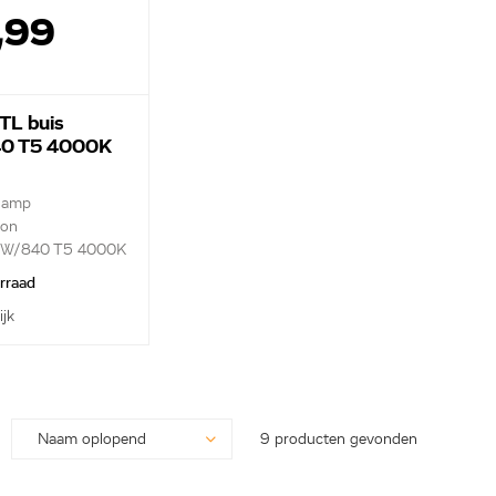
,99
TL buis
0 T5 4000K
 lamp
ron
 6W/840 T5 4000K
orraad
ijk
9 producten gevonden