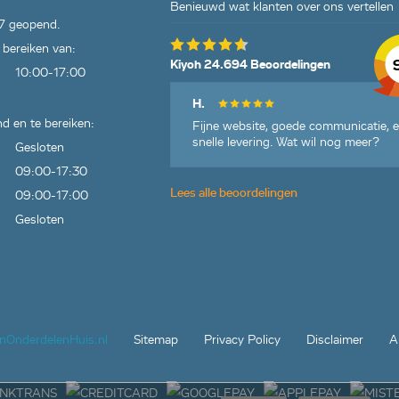
Benieuwd wat klanten over ons vertellen
7 geopend.
 bereiken van:
Kiyoh 24.694 Beoordelingen
10:00-17:00
H.
d en te bereiken:
Fijne website, goede communicatie, 
snelle levering. Wat wil nog meer?
Gesloten
09:00-17:30
Lees alle beoordelingen
09:00-17:00
Gesloten
jnOnderdelenHuis.nl
Sitemap
Privacy Policy
Disclaimer
A