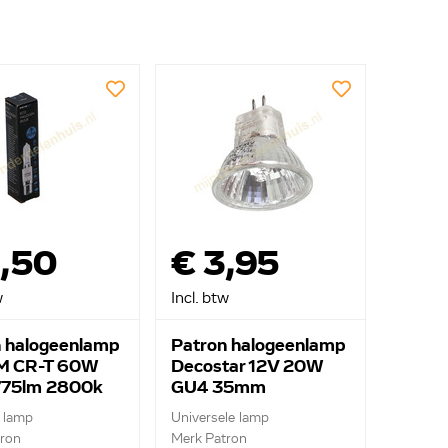
8,50
€ 3,95
w
Incl. btw
 halogeenlamp
Patron halogeenlamp
 CR-T 60W
Decostar 12V 20W
775lm 2800k
GU4 35mm
e lamp
Universele lamp
ron
Merk Patron