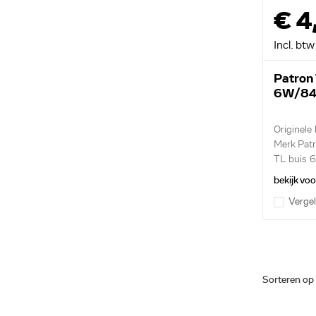
€ 4
Incl. btw
Patron 
6W/84
Originele
Merk Pat
TL buis
bekijk vo
Vergel
Sorteren op