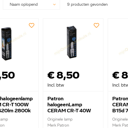
9 producten gevonden
,50
€ 8,50
€ 
Incl. btw
Incl. bt
 halogeenlamp
Patron
Patron
 CR-T 100W
halogeenLamp
CERAM
420lm 2800k
CERAM CR-T 40W
B15d 
B15d 465Lm 2800k
 lamp
Originele lamp
Originel
ron
Merk Patron
Merk Pat