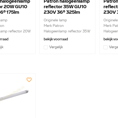
 halogeenlamp
Patron halogeenlamp
Patron
tor 20W GU10
reflector 35W GU10
reflec
6º 175lm
230V 36º 325lm
230V 
 lamp
Originele lamp
Originel
ron
Merk Patron
Merk Pat
lamp reflector 20W
Halogeenlamp reflector 35W
Halogeen
GU10...
GU10...
orraad
bekijk voorraad
bekijk vo
ijk
Vergelijk
Verge