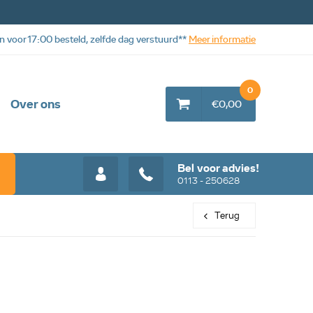
n voor 17:00 besteld, zelfde dag verstuurd**
Meer informatie
0
Over ons
€0,00
Bel voor advies!
0113 - 250628
Terug