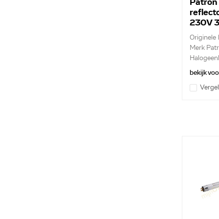
Patron
reflec
230V 3
Originele
Merk Pat
Halogeen
GU10...
bekijk vo
Vergel