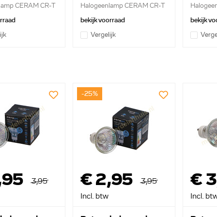
nlamp CERAM CR-T
Halogeenlamp CERAM CR-T
Halogee
..
40W B15...
60W B15
orraad
bekijk voorraad
bekijk vo
ijk
Vergelijk
Verge
-25%
,95
€ 2,95
€ 3
3,95
3,95
Incl. btw
Incl. bt