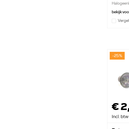
Halogee
100W B1.
bekijk vo
Vergel
-25%
€ 2
Incl. btw