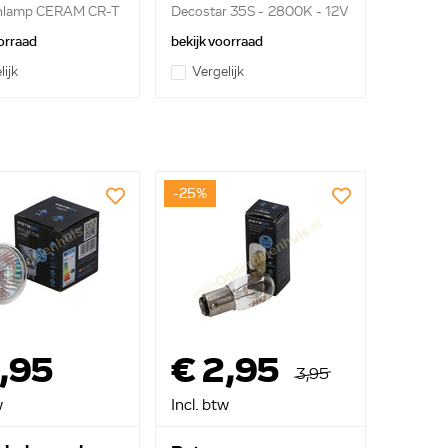
nlamp CERAM CR-T
Decostar 35S - 2800K - 12V
...
- 2...
orraad
bekijk voorraad
lijk
Vergelijk
-25%
,95
€ 2,95
3,95
w
Incl. btw