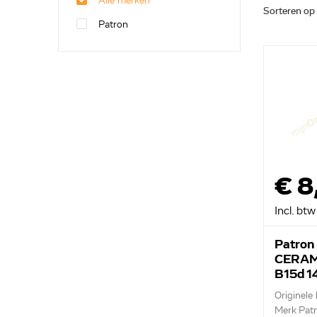
Alle merken
Sorteren op
Patron
€ 8
Incl. btw
Patron
CERAM
B15d 1
Originele
Merk Pat