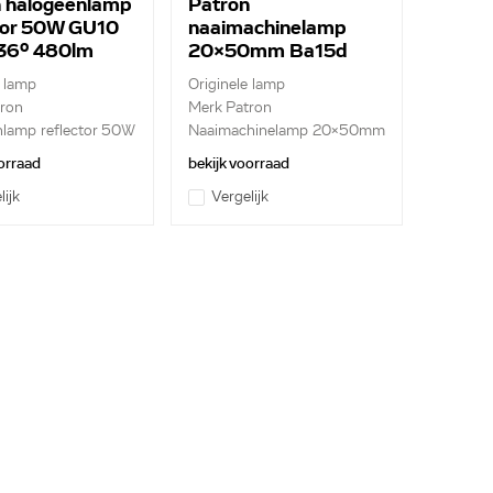
 halogeenlamp
Patron
tor 50W GU10
naaimachinelamp
36º 480lm
20x50mm Ba15d
230V 120lm 25W
e lamp
Originele lamp
2800k
ron
Merk Patron
lamp reflector 50W
Naaimachinelamp 20x50mm
Ba15d 2...
orraad
bekijk voorraad
lijk
Vergelijk