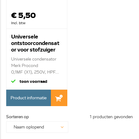
€ 5,50
Incl. btw
Universele
ontstoorcondensat
or voor stofzuiger
0,1uf 250Vac
Universele condensator
Merk Procond
0,1ΜF (X1), 250V, HPF...
toon voorraad
Product informatie
Sorteren op
1 producten gevonden