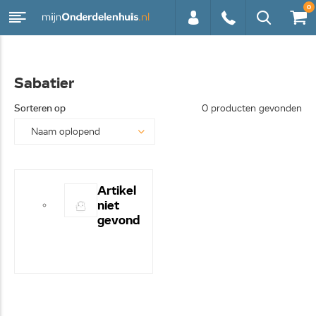
0
0113 -
Sabatier
250628
Sorteren op
0 producten gevonden
Artikel
niet
gevond
en! -
Hulp
nodig?
- Bel
even
0113-