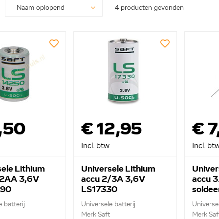
4 producten gevonden
,50
€ 12,95
€ 7
Incl. btw
Incl. bt
ele Lithium
Universele Lithium
Univer
/2AA 3,6V
accu 2/3A 3,6V
accu 
790
LS17330
soldee
 batterij
Universele batterij
Universe
Merk Saft
Merk Saf