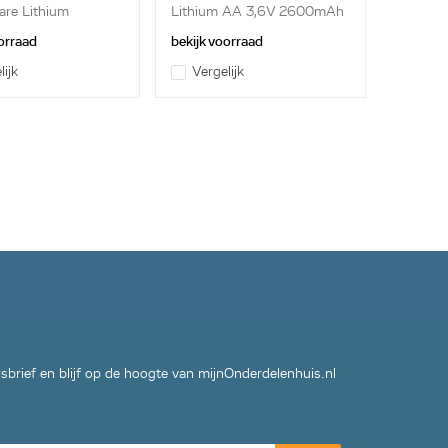
are Lithium
Lithium AA 3,6V 2600mAh
lor...
orraad
bekijk voorraad
lijk
Vergelijk
wsbrief en blijf op de hoogte van mijnOnderdelenhuis.nl