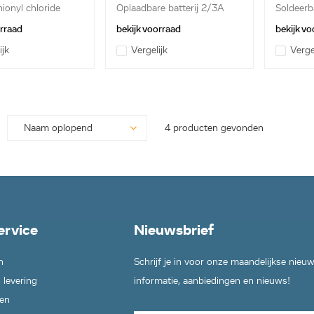
hionyl chloride
Oplaadbare batterij 2/3A
Soldeerb
3,6...
Thionylch
orraad
bekijk voorraad
bekijk vo
ijk
Vergelijk
Verge
4 producten gevonden
ervice
Nieuwsbrief
n
Schrijf je in voor onze maandelijkse nieu
 levering
informatie, aanbiedingen en nieuws!
en