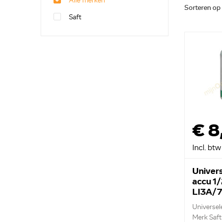
Alle merken
Sorteren op
Saft
€ 8
Incl. btw
Univers
accu 1
LI3A/
Universele
Merk Saft