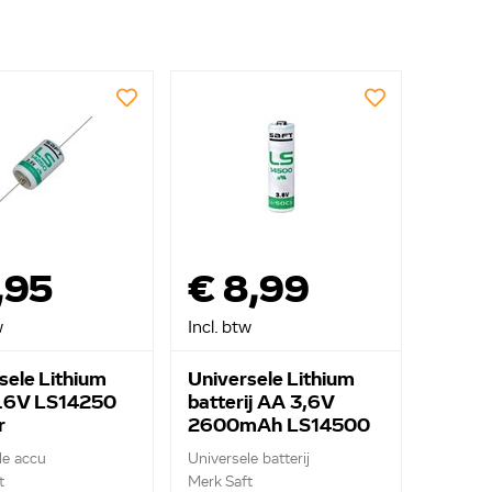
,95
€ 8,99
w
Incl. btw
sele Lithium
Universele Lithium
3.6V LS14250
batterij AA 3,6V
r
2600mAh LS14500
le accu
Universele batterij
t
Merk Saft