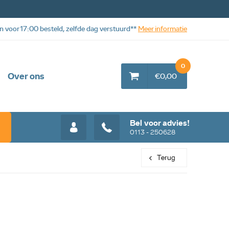
n voor 17:00 besteld, zelfde dag verstuurd**
Meer informatie
0
Over ons
€0,00
Bel voor advies!
0113 - 250628
Terug