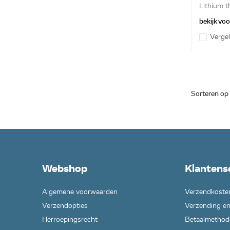
Lithium t
bat...
bekijk vo
Vergel
Sorteren op
Webshop
Klantens
Algemene voorwaarden
Verzendkoste
Verzendopties
Verzending en
Herroepingsrecht
Betaalmethod