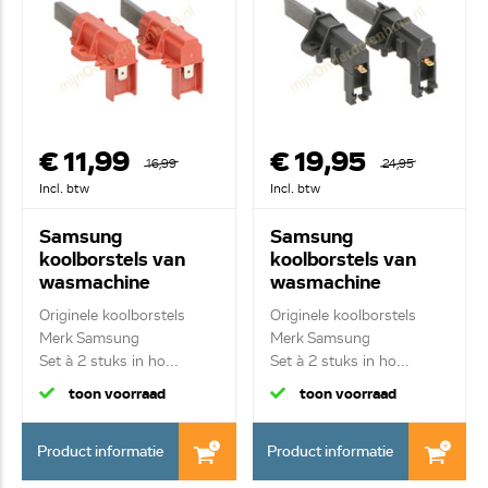
€ 11,99
€ 19,95
16,99
24,95
Incl. btw
Incl. btw
Samsung
Samsung
koolborstels van
koolborstels van
wasmachine
wasmachine
196539
196554
Originele koolborstels
Originele koolborstels
Merk Samsung
Merk Samsung
Set à 2 stuks in ho...
Set à 2 stuks in ho...
toon voorraad
toon voorraad
Product informatie
Product informatie