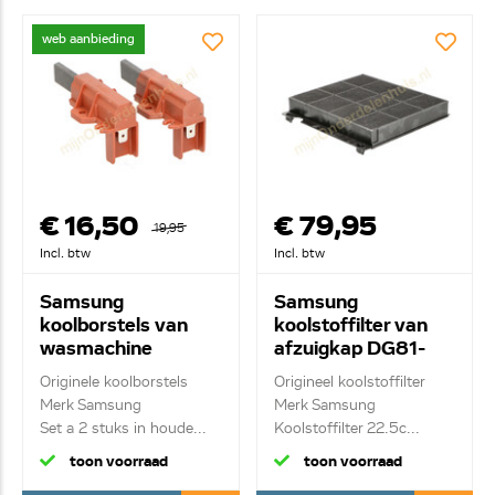
web aanbieding
€ 16,50
€ 79,95
19,95
Incl. btw
Incl. btw
Samsung
Samsung
koolborstels van
koolstoffilter van
wasmachine
afzuigkap DG81-
C00196544
02294A
Originele koolborstels
Origineel koolstoffilter
Merk Samsung
Merk Samsung
Set a 2 stuks in houde...
Koolstoffilter 22.5c...
toon voorraad
toon voorraad