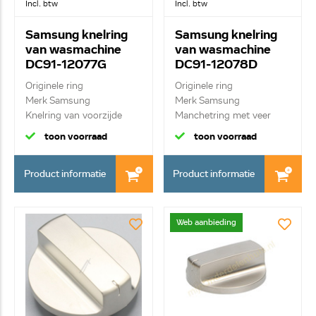
Incl. btw
Incl. btw
Samsung knelring
Samsung knelring
van wasmachine
van wasmachine
DC91-12077G
DC91-12078D
Originele ring
Originele ring
Merk Samsung
Merk Samsung
Knelring van voorzijde
Manchetring met veer
manchet
toon voorraad
toon voorraad
Product informatie
Product informatie
Web aanbieding