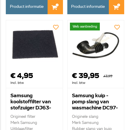
Product informatie
Product informatie
Web aanbieding
€ 4,95
€ 39,95
43,95
Incl. btw
Incl. btw
Samsung
Samsung kuip -
koolstoffilter van
pomp slang van
stofzuiger DJ63-
wasmachine DC97-
00651C
17330A
Origineel filter
Originele slang
Merk Samsung
Merk Samsung
Uitblaasfilter
Rubber slang van kuip