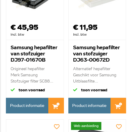
€ 45,95
€ 11,95
Incl. btw
Incl. btw
Samsung hepafilter
Samsung hepafilter
van stofzuiger
van stofzuiger
DJ97-01670B
DJ63-00672D
Origineel hepafilter
Alternatief hepafilter
Merk Samsung
Geschikt voor Samsung
Stofzuiger filter SC88...
Uitblaasfilte...
toon voorraad
toon voorraad
Product informatie
Product informatie
Web aanbieding