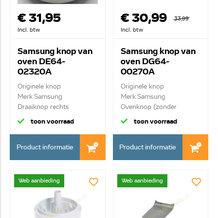
€ 31,95
€ 30,99
33,99
Incl. btw
Incl. btw
Samsung knop van
Samsung knop van
oven DE64-
oven DG64-
02320A
00270A
Originele knop
Originele knop
Merk Samsung
Merk Samsung
Draaiknop rechts
Ovenknop (zonder
bladveer DG61...
toon voorraad
toon voorraad
Product informatie
Product informatie
Web aanbieding
Web aanbieding