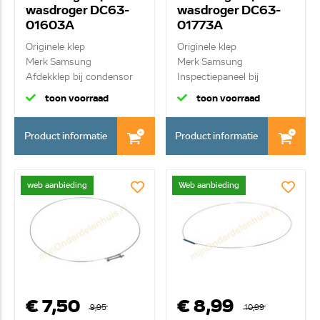
wasdroger DC63-
wasdroger DC63-
01603A
01773A
Originele klep
Originele klep
Merk Samsung
Merk Samsung
Afdekklep bij condensor
Inspectiepaneel bij
condensor
toon voorraad
toon voorraad
Product informatie
Product informatie
web aanbieding
Web aanbieding
€ 7,50
€ 8,99
9,95
10,99