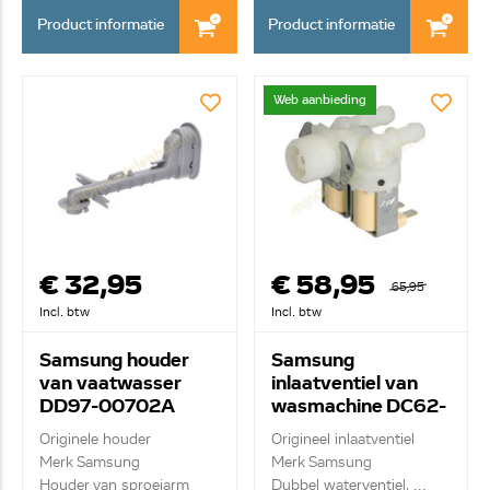
Product informatie
Product informatie
Web aanbieding
€ 32,95
€ 58,95
65,95
Incl. btw
Incl. btw
Samsung houder
Samsung
van vaatwasser
inlaatventiel van
DD97-00702A
wasmachine DC62-
00024M
Originele houder
Origineel inlaatventiel
Merk Samsung
Merk Samsung
Houder van sproeiarm
Dubbel waterventiel, ...