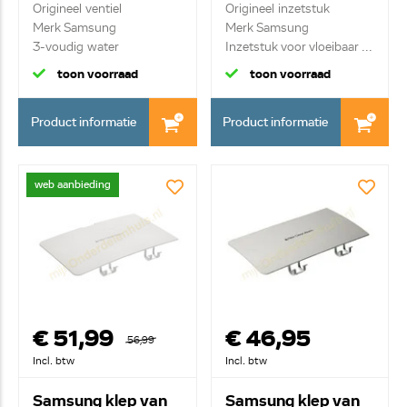
00142B
Origineel ventiel
Origineel inzetstuk
Merk Samsung
Merk Samsung
3-voudig water
Inzetstuk voor vloeibaar ...
inlaatventie...
toon voorraad
toon voorraad
Product informatie
Product informatie
web aanbieding
€ 51,99
€ 46,95
56,99
Incl. btw
Incl. btw
Samsung klep van
Samsung klep van