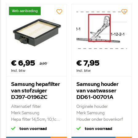
Web aanbieding
€ 6,95
€ 7,95
9,95
Incl. btw
Incl. btw
Samsung hepafilter
Samsung houder
van stofzuiger
van vaatwasser
DJ97-01962C
DD61-00701A
Alternatief filter
Originele houder
Merk Samsung
Merk Samsung
Hepa filter 14,5cm, 10,1c...
Houder onder bovenkorf
voor ...
toon voorraad
toon voorraad