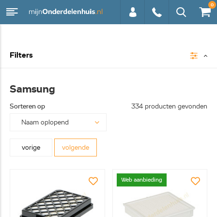
0
0113 -
Filters
250628
Samsung
Sorteren op
334 producten gevonden
vorige
volgende
Web aanbieding