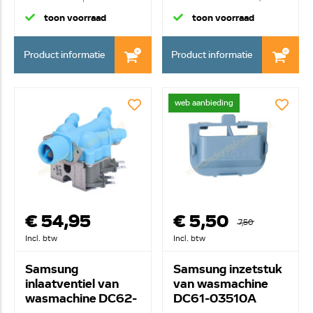
onder b...
toon voorraad
toon voorraad
Product informatie
Product informatie
web aanbieding
€ 54,95
€ 5,50
7,50
Incl. btw
Incl. btw
Samsung
Samsung inzetstuk
inlaatventiel van
van wasmachine
wasmachine DC62-
DC61-03510A