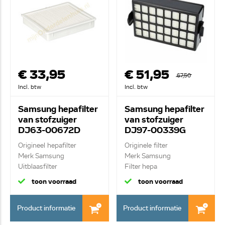
€ 33,95
€ 51,95
67,50
Incl. btw
Incl. btw
Samsung hepafilter
Samsung hepafilter
van stofzuiger
van stofzuiger
DJ63-00672D
DJ97-00339G
Origineel hepafilter
Originele filter
Merk Samsung
Merk Samsung
Uitblaasfilter
Filter hepa
toon voorraad
toon voorraad
Product informatie
Product informatie