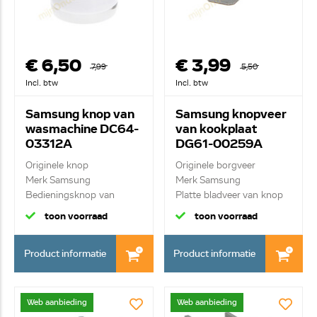
€ 6,50
€ 3,99
7,99
5,50
Incl. btw
Incl. btw
Samsung knop van
Samsung knopveer
wasmachine DC64-
van kookplaat
03312A
DG61-00259A
Originele knop
Originele borgveer
Merk Samsung
Merk Samsung
Bedieningsknop van
Platte bladveer van knop
keuzeprogra...
D...
toon voorraad
toon voorraad
Product informatie
Product informatie
Web aanbieding
Web aanbieding