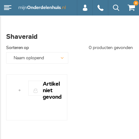
0
0113 -
Shaveraid
250628
Sorteren op
0 producten gevonden
Artikel
niet
gevond
en! -
Hulp
nodig?
- Bel
even
0113-