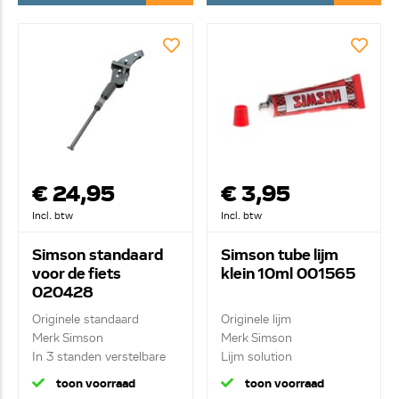
€ 24,95
€ 3,95
Incl. btw
Incl. btw
Simson standaard
Simson tube lijm
voor de fiets
klein 10ml 001565
020428
Originele standaard
Originele lijm
Merk Simson
Merk Simson
In 3 standen verstelbare
Lijm solution
s...
klein/medium 10 m...
toon voorraad
toon voorraad