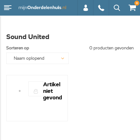
0
0113 -
Sound United
250628
Sorteren op
0 producten gevonden
Artikel
niet
gevond
en! -
Hulp
nodig?
- Bel
even
0113-