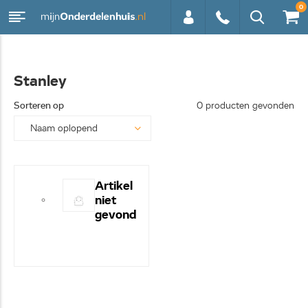
0
0113 -
Stanley
250628
Sorteren op
0 producten gevonden
Artikel
niet
gevond
en! -
Hulp
nodig?
- Bel
even
0113-