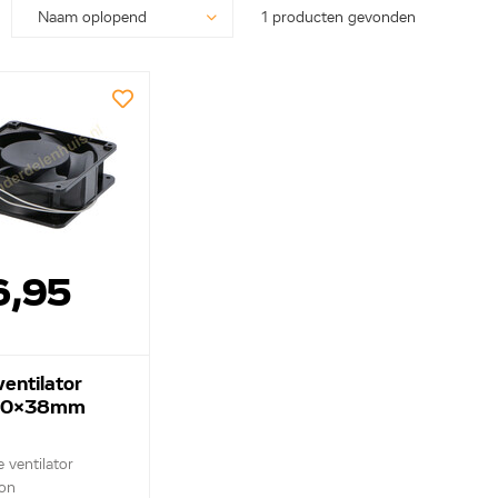
1 producten gevonden
6,95
entilator
20x38mm
 ventilator
on