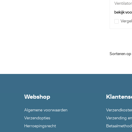
Ventilato
bekijk vo
Vergel
Sorteren op
Webshop
Klantens
Algemene voorwaarden
Verzendkoste
Verzendopties
Verzending en
Herroepingsrecht
Betaalmethod