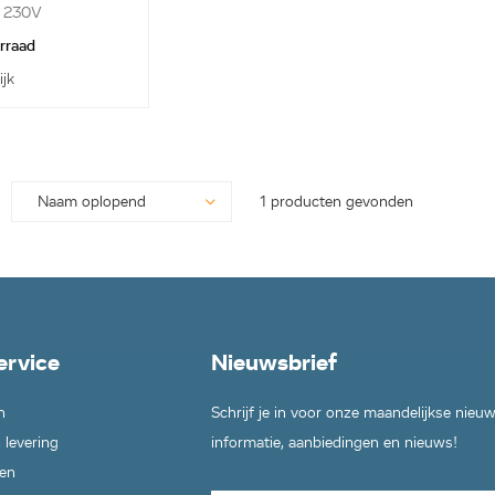
r 230V
orraad
ijk
1 producten gevonden
ervice
Nieuwsbrief
n
Schrijf je in voor onze maandelijkse nieu
 levering
informatie, aanbiedingen en nieuws!
en