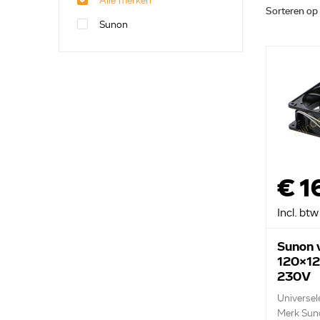
Alle merken
Sorteren op
Sunon
€ 1
Incl. btw
Sunon v
120x1
230V
Universele
Merk Sun