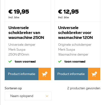
€ 19,95
€ 12,95
Incl. btw
Incl. btw
Universele
Universele
schokbreker van
schokbreker voor
wasmachine 250N
wasmachine 120N
84.083.01 Suspa
10mm Suspa
Universele demper
Originele schokdemper
01230141
Merk Suspa
Merk Suspa
250N Ø10mm
Wasmachine demper
schokbreker
10mm ...
toon voorraad
toon voorraad
Product informatie
Product informatie
Sorteren op
2 producten gevonden