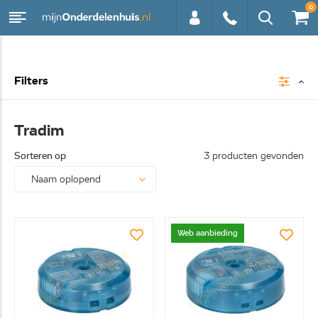
0
0113 -
Filters
250628
Tradim
Sorteren op
3 producten gevonden
Web aanbieding