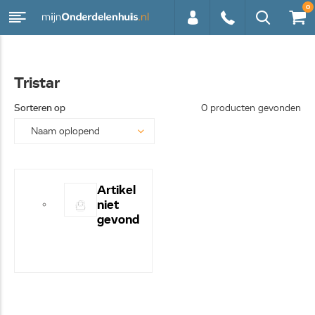
0
0113 -
Tristar
250628
Sorteren op
0 producten gevonden
Artikel
niet
gevond
en! -
Hulp
nodig?
- Bel
even
0113-