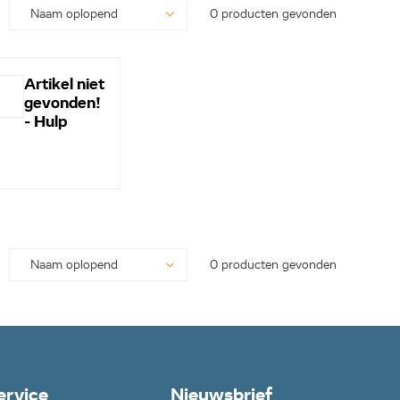
0 producten gevonden
Artikel niet
gevonden!
- Hulp
nodig? -
Bel even
0113-
250628...
0 producten gevonden
ervice
Nieuwsbrief