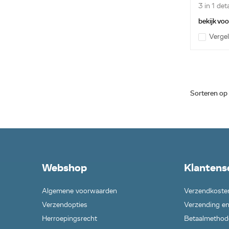
3 in 1 det
bekijk vo
Vergel
Sorteren op
Webshop
Klantens
Algemene voorwaarden
Verzendkoste
Verzendopties
Verzending en
Herroepingsrecht
Betaalmethod