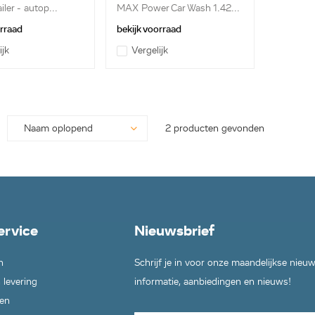
ailer - autop...
MAX Power Car Wash 1.42...
orraad
bekijk voorraad
ijk
Vergelijk
2 producten gevonden
ervice
Nieuwsbrief
n
Schrijf je in voor onze maandelijkse nieu
 levering
informatie, aanbiedingen en nieuws!
en