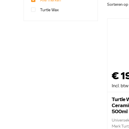
Alle merken
Sorteren op
Turtle Wax
€ 1
Incl. btw
Turtle
Ceramic
500ml
Universel
Merk Turt