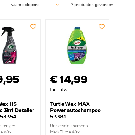
2 producten gevonden
9,95
€ 14,99
Incl. btw
 Wax HS
Turtle Wax MAX
 3in1 Detailer
Power autoshampoo
 53354
53381
e reniger
Universele shampoo
le Wax
Merk Turtle Wax