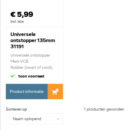
€ 5,99
Incl. btw
Universele
ontstopper 135mm
31191
Universele ontstopper
Merk VCB
Rubber (zwart of rood),
met...
toon voorraad
Product informatie
Sorteren op
1 producten gevonden