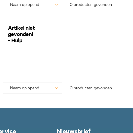
0 producten gevonden
Artikel niet
gevonden!
- Hulp
nodig? -
Bel even
0113-
250628...
0 producten gevonden
ervice
Nieuwsbrief