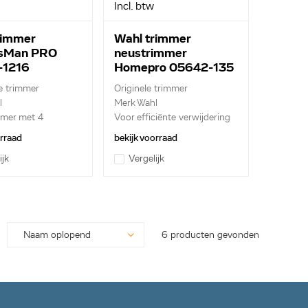
Incl. btw
rimmer
Wahl trimmer
sMan PRO
neustrimmer
-1216
Homepro 05642-135
e trimmer
Originele trimmer
l
Merk Wahl
omer met 4
Voor efficiënte verwijdering
..
...
orraad
bekijk voorraad
ijk
Vergelijk
6 producten gevonden