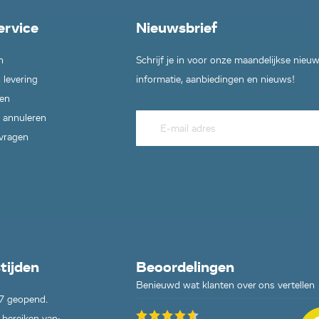
ervice
Nieuwsbrief
n
Schrijf je in voor onze maandelijkse nieu
 levering
informatie, aanbiedingen en nieuws!
en
 annuleren
 vragen
tijden
Beoordelingen
Benieuwd wat klanten over ons vertellen
7 geopend.
 bereiken van: