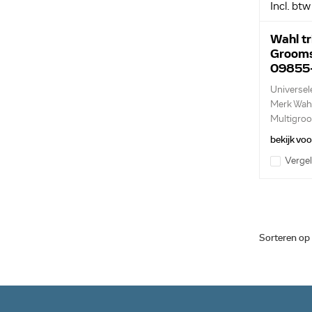
Incl. btw
Wahl t
Groom
09855
Universel
Merk Wah
Multigro
verschille.
bekijk vo
Vergel
Sorteren op