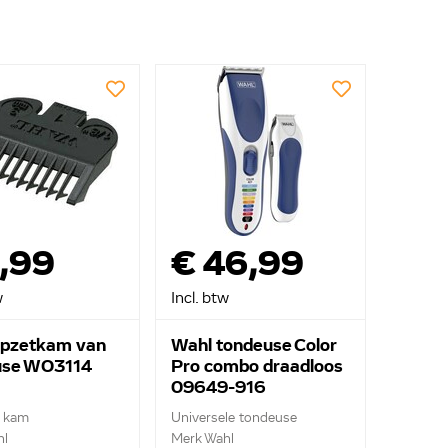
,99
€ 46,99
w
Incl. btw
opzetkam van
Wahl tondeuse Color
use WO3114
Pro combo draadloos
09649-916
e kam
Universele tondeuse
hl
Merk Wahl