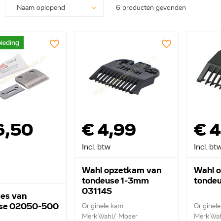
6 producten gevonden
ieding
6,50
€ 4,99
€ 4
Incl. btw
Incl. bt
Wahl opzetkam van
Wahl 
tondeuse 1-3mm
tonde
03114S
es van
se 02050-500
Originele kam
Originel
Merk Wahl/ Moser
Merk Wa