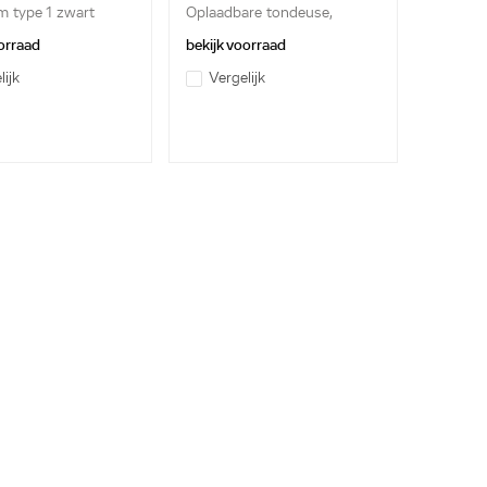
 type 1 zwart
Oplaadbare tondeuse,
mm ...
inclusi...
orraad
bekijk voorraad
lijk
Vergelijk