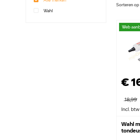
Alle merken
Sorteren op
Wahl
Web aanb
€ 1
18,99
Incl. btw
Wahl m
tondeu