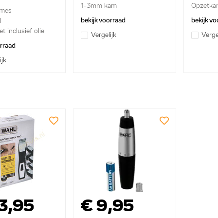
1-3mm kam
Opzetkam
 mes
plastic 3
bekijk voorraad
bekijk vo
l
t inclusief olie
Vergelijk
Verge
orraad
ijk
3,95
€ 9,95