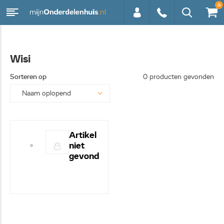
0
0113 -
Wisi
250628
Sorteren op
0 producten gevonden
Artikel
niet
gevond
en! -
Hulp
nodig?
- Bel
even
0113-