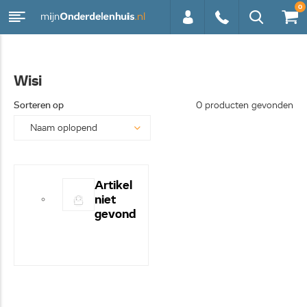
0
0113 -
Wisi
250628
Sorteren op
0 producten gevonden
Artikel
niet
gevond
en! -
Hulp
nodig?
- Bel
even
0113-