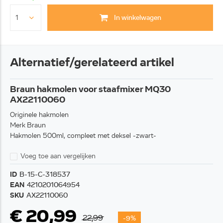
In winkelwagen
Alternatief/gerelateerd artikel
Braun hakmolen voor staafmixer MQ30
AX22110060
Originele hakmolen
Merk Braun
Hakmolen 500ml, compleet met deksel -zwart-
Voeg toe aan vergelijken
ID
B-15-C-318537
EAN
4210201064954
SKU
AX22110060
€ 20,99
22,99
-9%