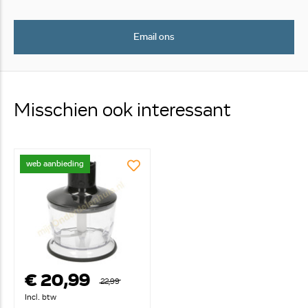
Email ons
Misschien ook interessant
web aanbieding
€ 20,99
22,99
Incl. btw