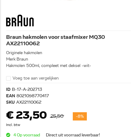
Braun hakmolen voor staafmixer MQ30
AX22110062
Originele hakmolen
Merk Braun
Hakmolen 500ml, compleet met deksel -wit-
Voeg toe aan vergelijken
ID
B-17-A-202713
EAN
8021098770417
SKU
AX22110062
€ 23,50
25,50
-8%
Incl. btw
4 Op voorraad
Direct uit voorraad leverbaar!