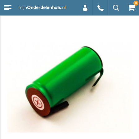
0
0113 -
250628