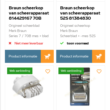
Braun scheerkop
Braun scheerkop
van scheerapparaat
van scheerapparaat
814429167 70B
52S 81384830
Origineel scheerblad
Origineel scheerkop
Merk Braun
Merk Braun
Series 7 / 70B mes + blad
Scheerblad + -mes 52S
serie...
Niet meer leverbaar
toon voorraad
Product informatie
Product informatie
Web aanbieding
Web aanbieding