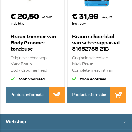
€ 20,50
€ 31,99
22,99
35,50
Incl. btw
Incl. btw
Braun trimmer van
Braun scheerblad
Body Groomer
van scheerapparaat
tondeuse
81682788 21B
81634460
Originele scheerkop
Originele scheerkop
Merk Braun
Merk Braun
Body Groomer head
Complete mesunit van
scheer...
toon voorraad
toon voorraad
Product informatie
Product informatie
Webshop