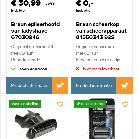
€ 30,99
€ 0,-
33,99
Incl. btw
Incl. btw
Braun epileerhoofd
Braun scheerkop
van ladyshave
van scheerapparaat
67030946
81550343 92S
Origineel epileerhoofd
Originele scheerkop
Merk Braun
Merk Braun
Ronddraaiende
Mes met scheerblaadje -
epileerkop...
Seri...
toon voorraad
Niet meer leverbaar
Product informatie
Product informatie
Web aanbieding
Web aanbieding