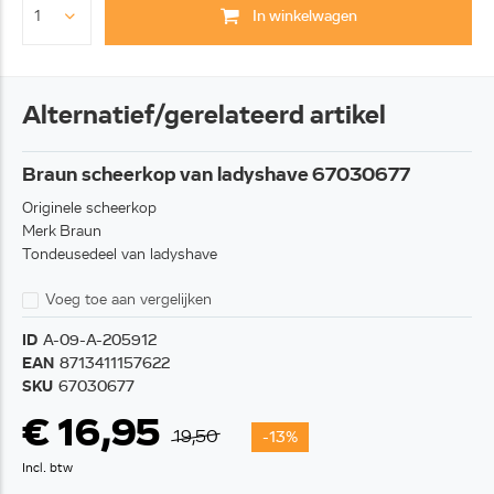
In winkelwagen
Alternatief/gerelateerd artikel
Braun scheerkop van ladyshave 67030677
Originele scheerkop
Merk Braun
Tondeusedeel van ladyshave
Voeg toe aan vergelijken
ID
A-09-A-205912
EAN
8713411157622
SKU
67030677
€ 16,95
19,50
-13%
Incl. btw