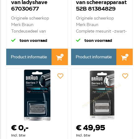
van ladyshave
van scheerapparaat
67030677
52B 81384829
Originele scheerkop
Originele scheerkop
Merk Braun
Merk Braun
Tondeusedeel van
Complete mesunit -zwart-
ladyshave
/ ...
toon voorraad
toon voorraad
Product informatie
Product informatie
€ 0,-
€ 49,95
Incl. btw
Incl. btw